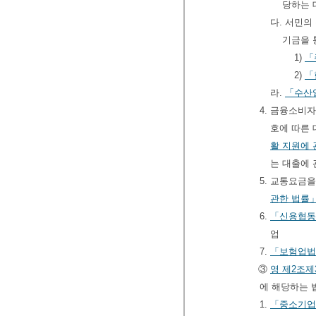
당하는
다. 서민의
기금을 
1)
「
2)
「
라.
「수산
4. 금융소비
호에 따른 
활 지원에 
는 대출에 
5. 교통요금
관한 법률
6.
「신용협동
업
7.
「보험업법
③
영
제2조제
에 해당하는 
1.
「중소기업