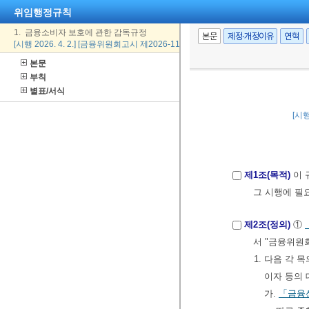
위임행정규칙
1. 금융소비자 보호에 관한 감독규정
본문
제정·개정이유
연혁
[시행 2026. 4. 2.] [금융위원회고시 제2026-11호, 2026. 4. 2., 일부개정]
본문
부칙
별표/서식
[시행
제1조(목적)
이 
그 시행에 필
제2조(정의)
①
서 "금융위원
1. 다음 각
이자 등의 
가.
「금융