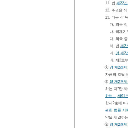
11. 법
제22
12. 주권을
13. 다음 
가. 외국 
나. 국제
다. 외국 
라. 법
제2
마.
영
제2
바. 제2호
⑦
영
제2조제
자금의 조달 
⑧
영
제2조제
하는 자"란 
한법」
제91
항제2호에 따
관한 법률 시
약을 체결하는
⑨
영
제2조제