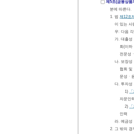
제5조(금융상품
분에 따른다.
1. 법
제12조
이 있는 사
우: 다음 
가. 대출성
회(이하
전문성ㆍ
나. 보장성
협회 및
문성ㆍ윤
다. 투자성
1)
「
자문인
2)
「
인력
라. 예금성
2. 그 밖의 