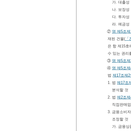
가. 대출성
나. 보장성
다. 투자성
라. 예금성
②
영
제5조제
재된 건물(
「
은 항 제15
수 있는 권리
③
영
제5조제
④
영
제5조제
법
제17조제2
1. 법
제17조
분석할 것
2. 법
제2조제
직접판매업
3. 금융소비
조정할 것
가. 금융상