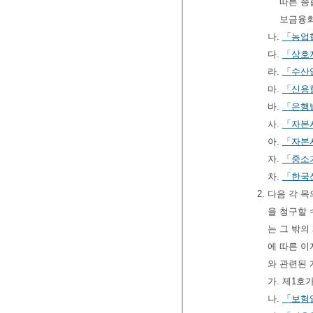
따른 종
보금융회
나.
「농업
다.
「상호
라.
「수산
마.
「신용
바.
「은행
사.
「자본
아.
「자본
자.
「중소
차.
「한국
2. 다음 각
을 청구할 
는 그 밖의
에 따른 이
와 관련된
가. 제1
나.
「보험