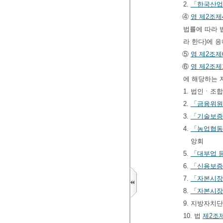
2.
「한국산업
④
영
제2조제
법률에 따라 
라 한다)에 
⑤
영
제2조제
⑥
영
제2조제
에 해당하는 
1. 법인ㆍ조
2.
「금융위원
3.
「기술보증
4.
「농업협동
앙회
5.
「대부업 등
6.
「신용보증
7.
「자본시장
8.
「자본시장
9. 지방자치
10. 법
제2조