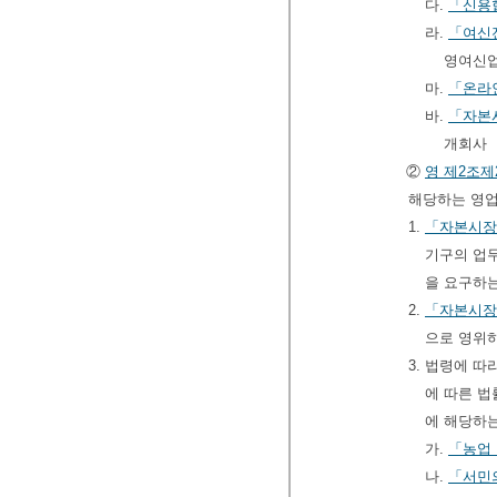
다.
「신용
라.
「여신
영여신
마.
「온라
바.
「자본
개회사
②
영
제2조제
해당하는 영업
1.
「자본시장
기구의 업
을 요구하
2.
「자본시장
으로 영위
3. 법령에 
에 따른 법
에 해당하
가.
「농업
나.
「서민