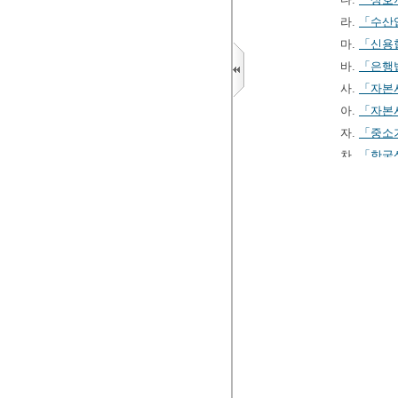
라.
「수산
마.
「신용
바.
「은행
사.
「자본
아.
「자본
자.
「중소
차.
「한국
2. 다음 각
와 유사한 
는 계약. 
가. 제1
나.
「보험
다.
「신용
라.
「여신
마.
「온라
바.
「자본
②
영
제2조제