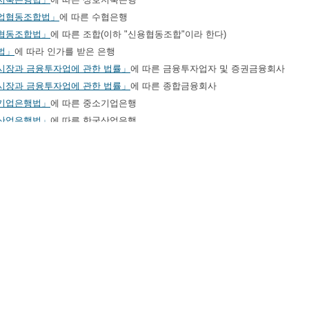
업협동조합법」
에 따른 수협은행
협동조합법」
에 따른 조합(이하 "신용협동조합"이라 한다)
법」
에 따라 인가를 받은 은행
시장과 금융투자업에 관한 법률」
에 따른 금융투자업자 및 증권금융회사
시장과 금융투자업에 관한 법률」
에 따른 종합금융회사
기업은행법」
에 따른 중소기업은행
산업은행법」
에 따른 한국산업은행
 목의 자가 금융소비자에 어음 할인ㆍ매출채권 매입(각각 금융소비자에 금전의 
것으로서 금전 또는 그 밖의 재산적 가치가 있는 것(이하 "금전등"이라 한다)을
다만, 수출환어음 매입 등 수출ㆍ수입 대금 결제와 관련된 계약은 제외한다.
호가목부터 차목까지의 자
업법」
에 따른 보험회사
협동조합법」
에 따른 신용협동조합중앙회(이하 "신용협동조합중앙회"라 한다
전문금융업법」
에 따른 여신전문금융회사(신기술사업금융업자는 제외한다) 
인투자연계금융업 및 이용자 보호에 관한 법률」
에 따른 온라인투자연계금융
시장과 금융투자업에 관한 법률」
에 따른 금융투자업자, 단기금융회사 및 자
2항제4호
에서 "금융위원회가 정하여 고시하는 것"이란 다음 각 호의 어느 하