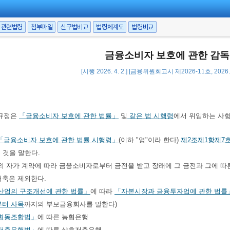
관련법령
첨부파일
신구법비교
법령체계도
법령비교
금융소비자 보호에 관한 감
[시행 2026. 4. 2.] [금융위원회고시 제2026-11호, 2026.
규정은
「금융소비자 보호에 관한 법률」
및
같은 법 시행령
에서 위임하는 사항
「금융소비자 보호에 관한 법률 시행령」
(이하 "영"이라 한다)
제2조제1항제7
 것을 말한다.
 목의 자가 계약에 따라 금융소비자로부터 금전을 받고 장래에 그 금전과 그에 따
저축은 제외한다.
산업의 구조개선에 관한 법률」
에 따라
「자본시장과 금융투자업에 관한 법률
터 사목
까지의 부보금융회사를 말한다)
협동조합법」
에 따른 농협은행
저축은행법」
에 따른 상호저축은행