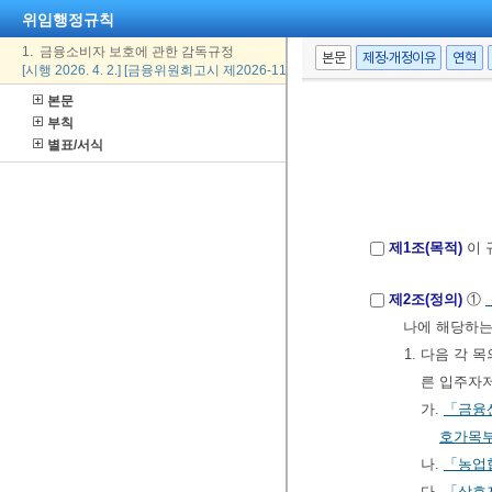
위임행정규칙
1. 금융소비자 보호에 관한 감독규정
본문
제정·개정이유
연혁
[시행 2026. 4. 2.] [금융위원회고시 제2026-11호, 2026. 4. 2., 일부개정]
본문
부칙
별표/서식
제1조(목적)
이 
제2조(정의)
①
나에 해당하는
1. 다음 각
른 입주자
가.
「금융
호가목부
나.
「농업
다.
「상호