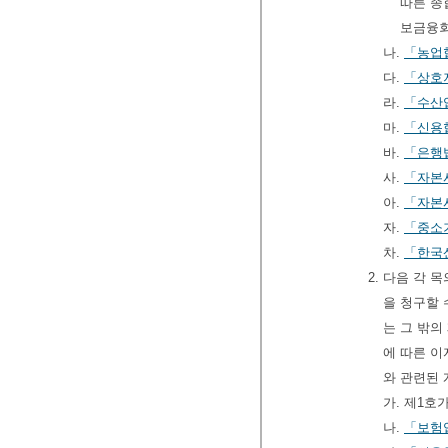
따른 종
보금융회
나.
「농업
다.
「상호
라.
「수산
마.
「신용
바.
「은행
사.
「자본
아.
「자본
자.
「중소
차.
「한국
2. 다음 각
을 청구할 
는 그 밖의
에 따른 이
와 관련된
가. 제1
나.
「보험