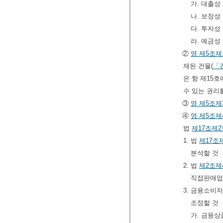
가. 대출성
나. 보장성
다. 투자성
라. 예금성
②
영
제5조제
재된 건물(
「
은 항 제15
수 있는 권리
③
영
제5조제
④
영
제5조제
법
제17조제2
1. 법
제17조
분석할 것
2. 법
제2조제
직접판매업
3. 금융소비
조정할 것
가. 금융상