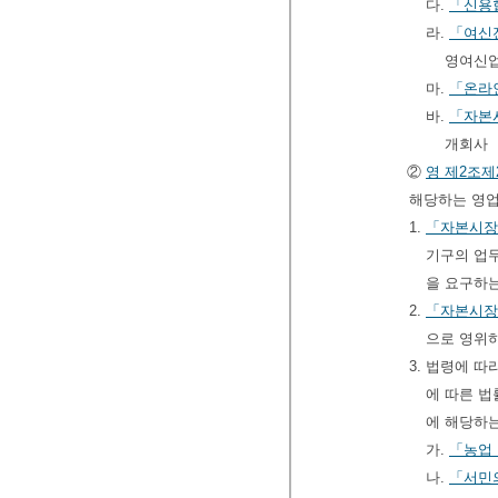
다.
「신용
라.
「여신
영여신
마.
「온라
바.
「자본
개회사
②
영
제2조제
해당하는 영업
1.
「자본시장
기구의 업
을 요구하
2.
「자본시장
으로 영위
3. 법령에 
에 따른 법
에 해당하
가.
「농업
나.
「서민