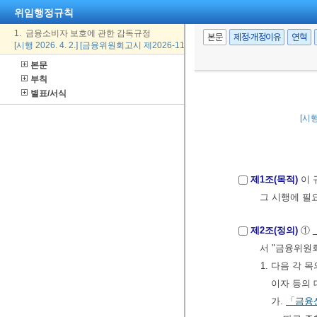
위임행정규칙
1. 금융소비자 보호에 관한 감독규정
본문
제정·개정이유
연혁
[시행 2026. 4. 2.] [금융위원회고시 제2026-11호, 2026. 4. 2., 일부개정]
본문
부칙
별표/서식
[시행
제1조(목적)
이 
그 시행에 필
제2조(정의)
①
서 "금융위원
1. 다음 각
이자 등의 
가.
「금융