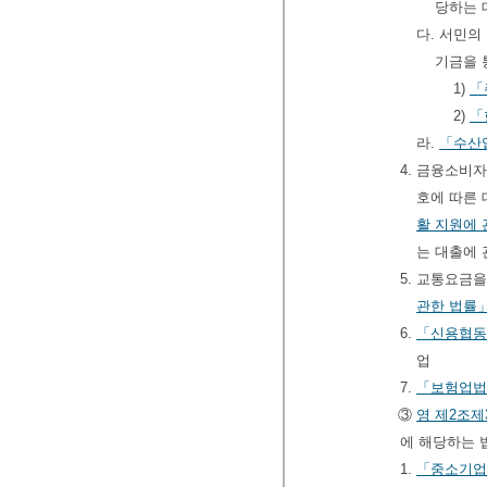
당하는
다. 서민의
기금을 
1)
「
2)
「
라.
「수산
4. 금융소비
호에 따른 
활 지원에 
는 대출에 
5. 교통요금
관한 법률
6.
「신용협동
업
7.
「보험업법
③
영
제2조제
에 해당하는 
1.
「중소기업