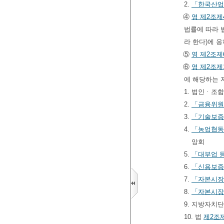
2.
「한국산업
④
영
제2조제
법률에 따라 
라 한다)에 
⑤
영
제2조제
⑥
영
제2조제
에 해당하는 
1. 법인ㆍ조
2.
「금융위원
3.
「기술보증
4.
「농업협동
앙회
5.
「대부업 등
6.
「신용보증
7.
「자본시장
8.
「자본시장
9. 지방자치
10. 법
제2조