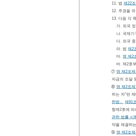
11. 법
제22
12. 주권을
13. 다음 
가. 외국 
나. 국제
다. 외국 
라. 법
제2
마.
영
제2
바. 제2호
⑦
영
제2조제
자금의 조달 
⑧
영
제2조제
하는 자"란 
한법」
제91
항제2호에 따
관한 법률 시
약을 체결하는
⑨
영
제2조제