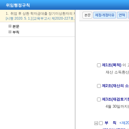
위임행정규칙
1. 취업 후 상환 학자금대출 장기미상환자의 재산 소득환산 세부기준에 관한 고시
본문
제정·개정이유
연혁
[시행 2020. 5. 1.] [교육부고시 제2020-227호, 2020. 5. 1., 일부개정]
본문
부칙
제1조(목적)
이 
재산 소득환산
제2조(재산의 
제3조(재검토기
4월 30일까
부 칙
<제20