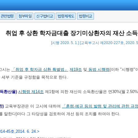
관련법령
첨부파일
신구법비교
법령체계도
법령비교
취업 후 상환 학자금대출 장기미상환자의 재산 소득
[시행 2020. 5. 1.] [교육부고시 제2020-227호, 2020. 
고시는
「취업 후 학자금 상환 특별법」
제19조
및
동법 시행령
(이하 "시행령"
 세부 기준을 규정함을 목적으로 한다.
소득환산율)
시행령
제14조
제1항에 의한 재산의 소득환산율은 연30%(월 2.50%
한)
교육부장관은 이 고시에 대하여
「훈령·예규 등의 발령 및 관리에 관한 규
지를 말한다)마다 그 타당성을 검토하여 개선 등의 조치를 하여야 한다.
14-45호,2014. 6. 24.>