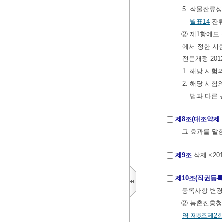
5. 작물잔류
별표14
잔류
② 제1항에도
에서 정한 시험
전문개정 2012.
1. 해당 시
2. 해당 시
법과 다른
제8조(대조약제 
그 효과를 말
제9조
삭제 <2012
제10조(직권등록
등록사항 변경
② 농촌진흥청
영
제8조제2