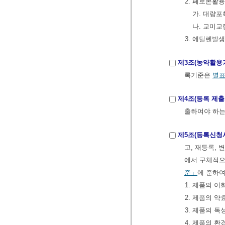
2. 페로몬활
가. 대량
나. 교미
3. 에틸렌발
제3조(농약활용
록기준은
별표
제4조(등록 제출
출하여야 하는
제5조(등록신청
고, 재등록,
에서 구체적으
준」
에 준하여
1. 제품의 
2. 제품의 
3. 제품의 
4. 제품의 