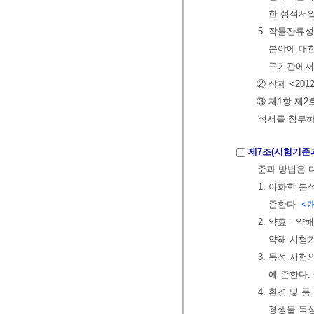
한 성적서
5. 작물잔류
분야에 대
구기관에서
② 삭제 <2012.
③ 제1항 제
적서를 첨부하
제7조(시험기준
준과 방법은 
1. 이화학 
준한다.
<개
2. 약효ㆍ약
약해 시험
3. 독성 시
에 준한다.
4. 환경 및
경생물 독