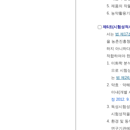
5. 제품의 
6. 농약활용
제6조(시험성적
서는
법
제17
을 농촌진흥청
하지 아니하다
적합하여야 한
1. 이화학 
으로 시험성
는
법
제2
2. 약효ㆍ약
이내(개별 
정 2012. 9.
3. 독성시험
시험성적을
4. 환경 및
연구기관에