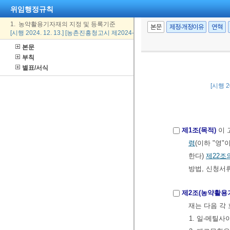
위임행정규칙
1. 농약활용기자재의 지정 및 등록기준
본문
제정·개정이유
연혁
[시행 2024. 12. 13.] [농촌진흥청고시 제2024-35호, 2024. 12. 13., 일부개정]
본문
부칙
별표/서식
[시행 2
제1조(목적)
이 
령
(이하 "영"
한다)
제22조
방법, 신청서
제2조(농약활용
재는 다음 각 
1. 일-메틸