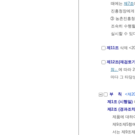
때에는
제7조
진흥청장에게
③ 농촌진흥청
조속히 수행할
실시할 수 있
제11조
삭제 <201
제12조(재검토기
정」
에 따라 
마다 그 타당
부 칙
<제20
제1조 (시행일)
제2조 (경과조치
제품에 대하여
제9조제5항
서는 제9조제