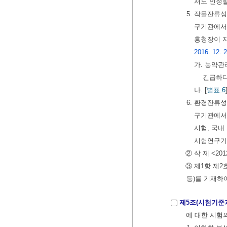
서도 인정할
5. 작물잔류
구기관에서 
흥청장이 
2016. 12. 2
가. 농약
긴급하다
나. [
별표 6
6. 환경잔류
구기관에서 
시험, 국
시험연구기
② 삭 제 <2012
③ 제1항 제
등)를 기재하여야 
제5조(시험기준
에 대한 시험의