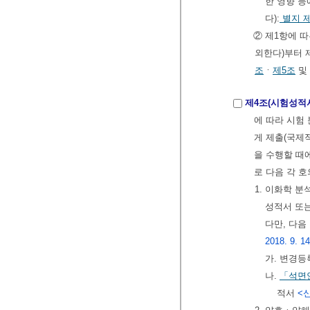
한 영향 등
다):
별지 
② 제1항에 
외한다)부터 
조
ㆍ
제5조
및 
제4조(시험성적
에 따라 시험
게 제출(국제
을 수행할 때
로 다음 각 
1. 이화학 
성적서 또
다만, 다음
2018. 9. 1
가. 변경등
나.
「석면
적서
<신