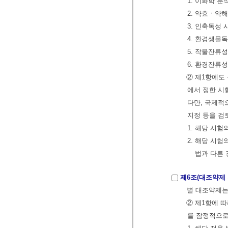
1. 이화학 
2. 약효ㆍ약
3. 인축독성
4. 환경생물
5. 작물잔류
6. 환경잔류
② 제1항에도
에서 정한 시험
다만, 국제적
지정 등을 검
1. 해당 시
2. 해당 시
법과 다른
제6조(대조약제 
별 대조약제
② 제1항에 
를 잠정적으로