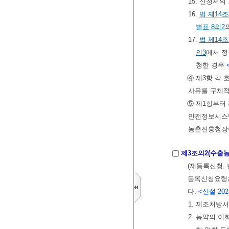
15. 신청서
16.
법
제14
별표 8의2
17.
법
제14
의3
에서 정
청한 경우
④ 제3항 각
사유를 구체적
⑤ 제1항부터
안전정보시스
농촌진흥청장이
제3조의2(수출
(재등록신청,
등록신청요
다.
<신설 2023
1. 제조처방서
2. 농약의 이