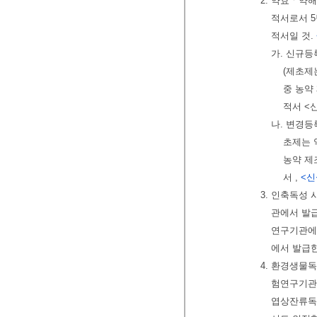
2. 약효ㆍ약
적서로서 5
적서일 것.
가. 신규등
(제초제
중 농약
적서 <신설
나. 변경등
초제는 
농약 제
서 ,
<신설
3. 인축독성
관에서 발급
연구기관에
에서 발급한
4. 환경생물
험연구기관에
엽상잔류독