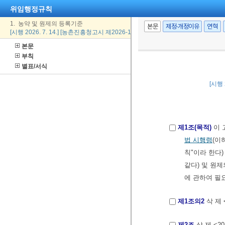
위임행정규칙
1. 농약 및 원제의 등록기준
본문
제정·개정이유
연혁
[시행 2026. 7. 14.] [농촌진흥청고시 제2026-15호, 2026. 7. 14., 일부개정]
본문
부칙
별표/서식
[시행 
제1조(목적)
이 
법 시행령
(이
칙"이라 한다
같다) 및 원
에 관하여 필
제1조의2
삭 제 <2
제2조
삭 제 <201