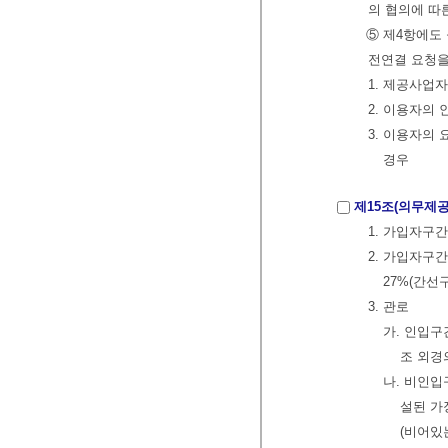
의 협의에 따
⑤ 제4항에도
전연결 요청을
1. 제공사업
2. 이용자의
3. 이용자의
경우
제15조(의무제
1. 가입자구
2. 가입자구
27%(간선
3. 관로
가. 인입구
조 외경
나. 비인입
설된 가
(비어있