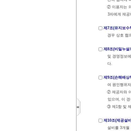
② 이용자는 
3자에게 제공
제7조(유지보수
경우 상호 협의
제8조(비밀누설
및 경영정보에
다.
제9조(손해배상
여 원인행위자
② 제공자와 
있으며, 이 
③ 제1항 및
제10조(제공설비
설비를 3개월