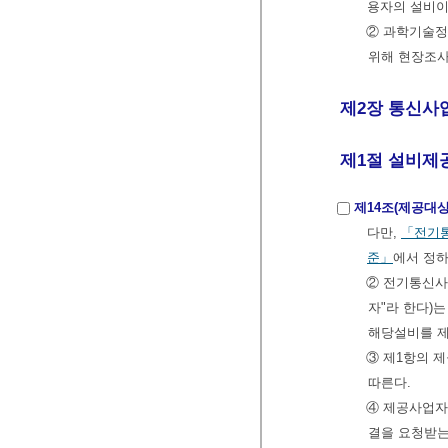
용자의 설비이
② 과학기술정
위해 현장조사
제2장 통신사업
제1절 설비제
제14조(제공대상
다만,
「전기통
준」
에서 정하
② 전기통신
자"라 한다)
해당설비를 제
③ 제1항의 
따른다.
④ 제공사업자
결을 요청받는