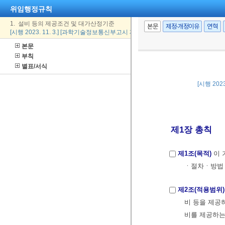
위임행정규칙
1. 설비 등의 제공조건 및 대가산정기준
본문
제정·개정이유
연혁
[시행 2023. 11. 3.] [과학기술정보통신부고시 제2023-36호, 2023. 11. 3., 일부개정
본문
부칙
별표/서식
[시행 202
제1장 총칙
제1조(목적)
이 
ㆍ절차ㆍ방법 
제2조(적용범위)
비 등을 제공
비를 제공하는