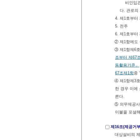
비인입관
다. 관로의
4. 제1호부
5. 전주
6. 제1호부
② 제1항에도
③ 제1항제6
조부터 제67
동활용기준」
67조제1항
중
④ 제1항제3
한 경우 이에
른다.
⑤ 의무제공사
이블을 포설해
제16조(제공거부
대상설비의 제