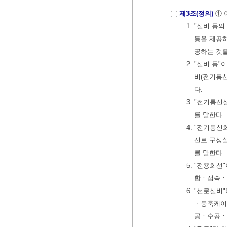
제3조(정의)
① 
1. "설비 
등을 제공
공하는 것
2. "설비 등
비(전기통신
다.
3. "전기통신
를 말한다.
4. "전기통
신로 구성
를 말한다.
5. "전용회
합ㆍ접속ㆍ
6. "선로설
ㆍ동축케이
공ㆍ수공ㆍ