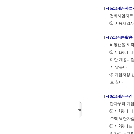
제6조(제공사업
전화사업자로
② 이용사업자
제7조(공동활용
비동선을 제외
② 제1항에 
다만 제공사
지 않는다.
③ 가입자망 
로 한다.
제8조(제공구간 
단자부터 가입
② 제1항에 
주택 벽단자함
③ 제2항에도
입자측 분계점