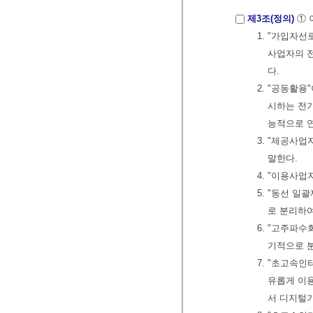
제3조(정의)
① 
1. "가입자
사업자의 
다.
2. "공동활
시하는 전
능적으로 
3. "제공사
말한다.
4. "이용사
5. "동선 일
로 분리하
6. "고주파수
기적으로 
7. "초고속
유롭게 이
서 디지털