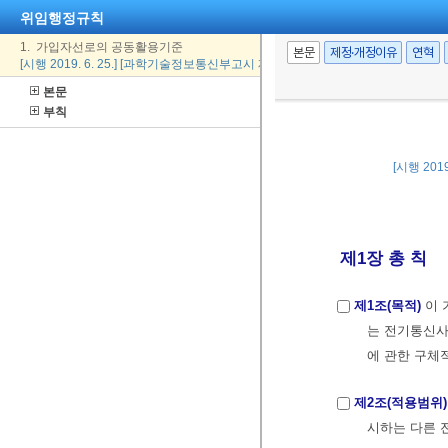
위임행정규칙
1. 가입자선로의 공동활용기준
본문
제정·개정이유
연혁
[시행 2019. 6. 25.] [과학기술정보통신부고시 제2019-55호, 2019. 6. 25., 일부개정
본문
부칙
[시행 201
제1장 총 칙
제1조(목적)
이 
는 전기통신사
에 관한 구체
제2조(적용범위)
시하는 다른 