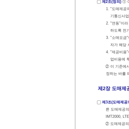
제2조(정의)
① 
1. "도매제
기통신사업자
2. "연동"
하도록 전
3. "소매요
자가 해당 
4. "제공비
업비용에 
② 이 기준에
정하는 바를 
제2장 도매제공
제3조(도매제공
른 도매제공의
IMT2000, L
② 도매제공의