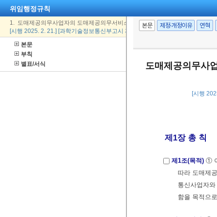
위임행정규칙
1. 도매제공의무사업자의 도매제공의무서비스 대상과 도매제공의 조건·절차·방법
본문
제정·개정이유
연혁
[시행 2025. 2. 21.] [과학기술정보통신부고시 제2025-7호, 2025. 2. 21., 일부개정]
본문
부칙
별표/서식
도매제공의무사업
[시행 202
제1장 총 칙
제1조(목적)
① 
따라 도매제
통신사업자와 
함을 목적으로