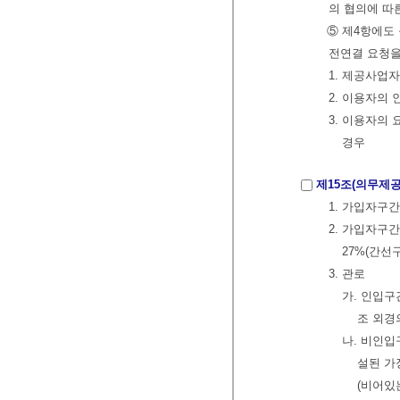
의 협의에 따
⑤ 제4항에도
전연결 요청을
1. 제공사업
2. 이용자의
3. 이용자의
경우
제15조(의무제
1. 가입자구
2. 가입자구
27%(간선
3. 관로
가. 인입구
조 외경
나. 비인입
설된 가
(비어있