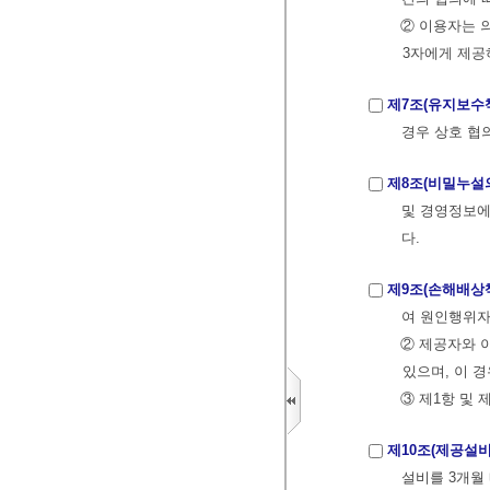
② 이용자는 
3자에게 제공
제7조(유지보수
경우 상호 협의
제8조(비밀누설
및 경영정보에
다.
제9조(손해배상
여 원인행위자
② 제공자와 
있으며, 이 
③ 제1항 및
제10조(제공설비
설비를 3개월