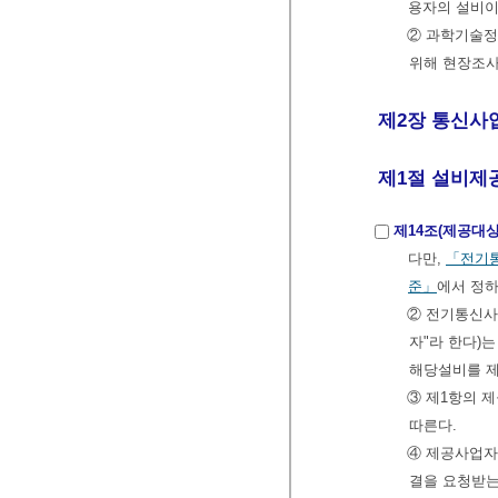
용자의 설비이
② 과학기술정
위해 현장조사
제2장 통신사업
제1절 설비제
제14조(제공대상
다만,
「전기통
준」
에서 정하
② 전기통신
자"라 한다)
해당설비를 제
③ 제1항의 
따른다.
④ 제공사업자
결을 요청받는