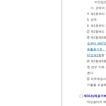
비인입관
다. 관로의
4. 제1호부
5. 전주
6. 제1호부
② 제1항에도
③ 제1항제6
조부터 제67
동활용기준」
67조제1항
중
④ 제1항제3
한 경우 이에
른다.
⑤ 의무제공사
이블을 포설해
제16조(제공거부
대상설비의 제