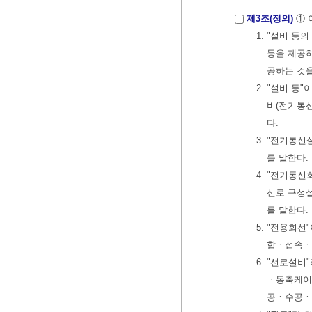
제3조(정의)
① 
1. "설비 
등을 제공
공하는 것
2. "설비 등
비(전기통신
다.
3. "전기통신
를 말한다.
4. "전기통
신로 구성
를 말한다.
5. "전용회
합ㆍ접속ㆍ
6. "선로설
ㆍ동축케이
공ㆍ수공ㆍ