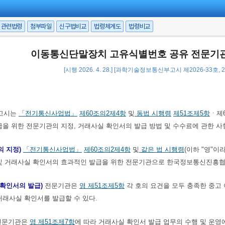
관련법령
첨부파일
신구법비교
법령체계도
법령비교
]
이동통신단말장치 고유식별번호 공유 전문기관
[시행 2026. 4. 28.] [과학기술정보통신부고시 제2026-33호, 202
고시는
「전기통신사업법」
제60조의2제4항
및
동법 시행령
제51조제5항
ㆍ제
급을 위한 전문기관의 지정, 거래사실 확인서의 발급 방법 및 수수료에 관한 사
의 지정)
「전기통신사업법」
제60조의2제4항
및
같은 법 시행령
(이하 "영"이
및 거래사실 확인서의 효과적인 발급을 위한 전문기관으로 한국정보통신진흥협
 확인서의 발급)
전문기관은
영
제51조제5항
각 호의 요건을 모두 충족한 중고
거래사실 확인서를 발급할 수 있다.
전문기관은
영
제51조제7항
에 따라 거래사실 확인서 발급 업무의 수행 및 운