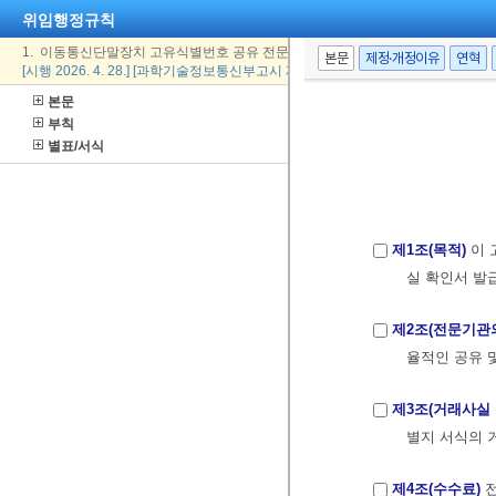
위임행정규칙
1. 이동통신단말장치 고유식별번호 공유 전문기관 지정 등에 관한 고시
본문
제정·개정이유
연혁
[시행 2026. 4. 28.] [과학기술정보통신부고시 제2026-33호, 2026. 4. 28., 일부개정
본문
부칙
별표/서식
제1조(목적)
이 
실 확인서 발
제2조(전문기관
율적인 공유 
제3조(거래사실
별지 서식의 
제4조(수수료)