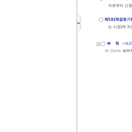
자로부터 신청
제5조(재검토기
는 시점(매 3
부 칙
<제20
이 고시는 발령
부 칙
<제20
이 고시는 발령
[별지] 중고 단말 거