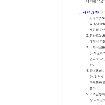
에 따른 요금의
제3조(정의)
① 
1. 협정료(a
라 상대방의
제전화 단위
2. 정산료(s
대해서 지
3. 국제직접
(국제전화
업자로 착신
한다.
4. 중계통화
단, 인터
국제전화 
한다.
5. 역과금통
중 국제전