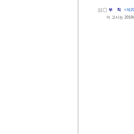
부 칙
<제20
이 고시는 201