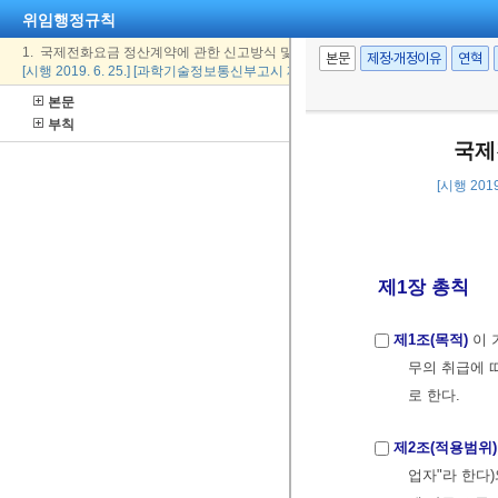
위임행정규칙
1. 국제전화요금 정산계약에 관한 신고방식 및 절차
본문
제정·개정이유
연혁
[시행 2019. 6. 25.] [과학기술정보통신부고시 제2019-28호, 2019. 6. 20., 일부개정
본문
부칙
국제
[시행 201
제1장 총칙
제1조(목적)
이 
무의 취급에 
로 한다.
제2조(적용범위)
업자"라 한다