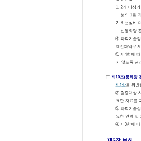
1. 2개 이
분의 1을
2. 회선설비
신통화량 
④ 과학기술정
제전화역무 제
⑤ 제4항에 
지 않도록 관
제10조(통화량 
제1항
을 위반
② 검증대상 
요한 자료를
③ 과학기술정
요한 인력 및
④ 제3항에 
제5장 보칙