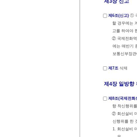
제3장 신고
제6조(신고)
① 
할 경우에는 
고를 하여야 
② 국제전화역
에는 매반기 
보통신부장관에
제7조
삭제
제4장 일방향 
제8조(국제전화
향 착신행위를
② 회선설비 
신행위를 한 
1. 회선설비
우