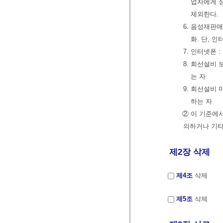
업자에게 정
제외한다.
6. 음성재판
화. 단, 
7. 인터넷폰
8. 회선설비 
는 자
9. 회선설비
하는 자
② 이 기준에
의하거나 기타
제2장 삭제
제4조
삭제
제5조
삭제