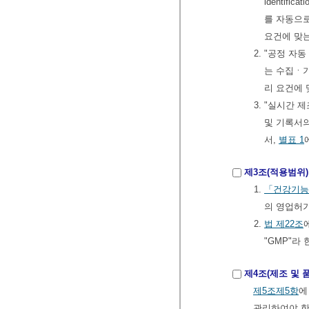
identi
를 자동으
요건에 맞
2. "공정 
는 수집ㆍ
리 요건에 
3. "실시간
및 기록서
서,
별표 1
제3조(적용범위)
1.
「건강기능
의 영업허
2.
법
제22조
"GMP"라
제4조(제조 및 
제5조제5항
에
관리하여야 한