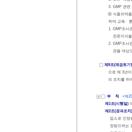
3. GMP 관
④ 식품의약품
하여 교육ㆍ
1. GMP조
전문지식을
2. GMP조
관을 대상으
제8조(재검토기
으로 매 3년이
의 조치를 하
부 칙
<제20
제1조(시행일)
이
제2조(경과조치
업소로 인정
정받으려는 