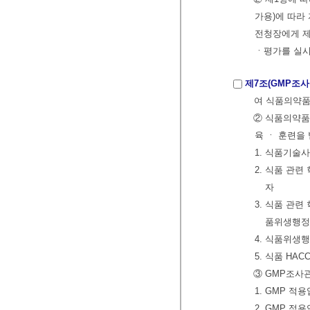
가용)에 따라
전청장에게 제
ㆍ평가를 실시
제7조(GMP조사
여 식품의약품
② 식품의약품
육 ㆍ 훈련을
1. 식품기술
2. 식품 관
자
3. 식품 관
품위생행정
4. 식품위생
5. 식품 H
③ GMP조사
1. GMP 
2. GMP 