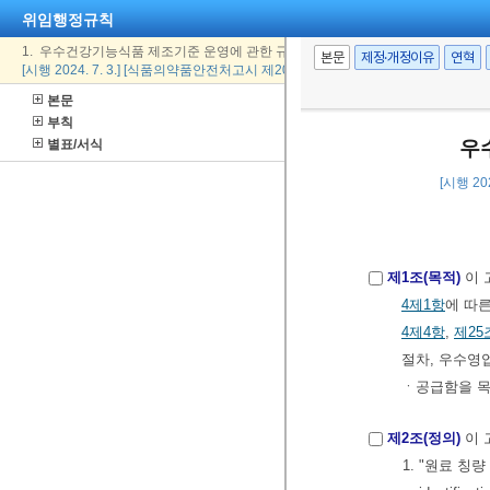
위임행정규칙
1. 우수건강기능식품 제조기준 운영에 관한 규정
본문
제정·개정이유
연혁
[시행 2024. 7. 3.] [식품의약품안전처고시 제2024-33호, 2024. 6. 28., 전부개정]
본문
부칙
별표/서식
우
[시행 20
제1조(목적)
이 
4제1항
에 따
4제4항
,
제25
절차, 우수영
ㆍ공급함을 목
제2조(정의)
이 
1. "원료 칭량