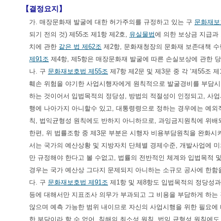
【결정요지】
가. 매장문화재 발굴에 대한 허가주의를 규정하고 있는 구
문화재보
되기 전의 것) 제55조 제1항 제2호,
유실물법
에 의한 보상금 지급과
치에 관한
같은 법 제62조
제2항, 문화재청장의 문화재 보존대책 수
제91조
제4항, 제5항은 매장문화재 발굴에 따른 손실보상에 관한 
나. 구
문화재보호법 제55조
제7항 제2문 및 제3문 중 각 ‘제55
훼손 위험을 야기한 사업시행자에게 원칙적으로 발굴경비를 부담시
하는 것이어서 입법목적의 정당성, 방법의 적절성이 인정되고, 사
행에 나아가지 아니할수 있고, 대통령령으로 정하는 경우에는 예외
칙, 법익균형성 원칙에도 반하지 아니하므로, 과잉금지원칙에 위배
한편, 위 법률조항 중 제3문 부분은 시행자 비용부담원칙을 완화시
서는 국가의 예산상황 및 지방자치 단체별 경제수준, 개발사업에 미
만 규정해야 한다고 볼 수없고, 법률의 전반적인 체계와 입법목적 및
경우는 국가 예산상 그다지 문제되지 아니하는 소규모 공사에 한함
다. 구
문화재보호법 제91조
제1항 및 제8항도 입법목적의 정당성과
등에 대해서만 지표조사 의무가 부과되고 그 비용을 부담하게 하는
않으며 예측 가능한 범위 내이므로 자신의 사업시행을 위한 필요에
한 부담이라 할 수 없어, 침해의 최소성 원칙, 법익 균형성 원칙