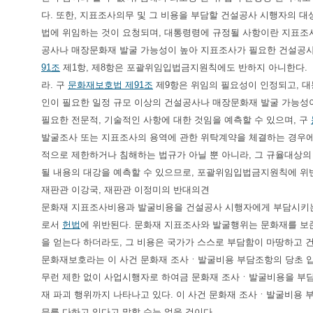
다. 또한, 지표조사의무 및 그 비용을 부담할 건설공사 시행자의 
법에 위임하는 것이 요청되며, 대통령령에 규정될 사항이란 지표조사
공사나 매장문화재 발굴 가능성이 높아 지표조사가 필요한 건설공사
91조
제1항, 제8항은 포괄위임입법금지원칙에도 반하지 아니한다.
라. 구
문화재보호법 제91조
제9항은 위임의 필요성이 인정되고, 대
인이 필요한 일정 규모 이상의 건설공사나 매장문화재 발굴 가능성
필요한 전문적, 기술적인 사항에 대한 것임을 예측할 수 있으며, 구
발굴조사 또는 지표조사의 용역에 관한 위탁계약을 체결하는 경우에
적으로 제한하거나 침해하는 법규가 아닐 뿐 아니라, 그 규율대상의
될 내용의 대강을 예측할 수 있으므로, 포괄위임입법금지원칙에 위
재판관 이강국, 재판관 이정미의 반대의견
문화재 지표조사비용과 발굴비용을 건설공사 시행자에게 부담시키는
로서
헌법
에 위반된다. 문화재 지표조사와 발굴행위는 문화재를 보
을 얻는다 하더라도, 그 비용은 국가가 스스로 부담함이 마땅하고 
문화재보호라는 이 사건 문화재 조사ㆍ발굴비용 부담조항의 당초 입
무런 제한 없이 사업시행자로 하여금 문화재 조사ㆍ발굴비용을 부담
재 파괴 행위까지 나타나고 있다. 이 사건 문화재 조사ㆍ발굴비용 
무를 다하고 있다고 말할 수는 없을 것이다.