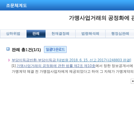
조문체계도
가맹사업거래의 공정화에 관
상하위법
판례
헌재결정례
법령해석례
행정심판례
일괄다운로드
판례 총
1
건(1/1)
부당이득금반환·부당이득금
[대법원 2018. 6. 15. 선고 2017다248803 판결]
[1]
가맹사업거래의 공정화에 관한 법률 제2조 제10호
에서 정한 정보공개서에
가맹계약 체결 전 가맹점사업자에게 제공되었다고 하여 그 자체가 가맹계약의 일