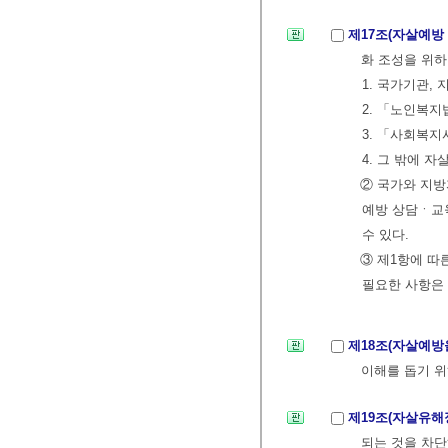
제17조(자살예방
화 조성을 위하
1. 국가기관,
2. 「노인복
3. 「사회복
4. 그 밖에
② 국가와 지
예방 상담ㆍ교
수 있다.
③ 제1항에 따
필요한 사항은
제18조(자살예방
이해를 돕기 위
제19조(자살유
되는 것을 차