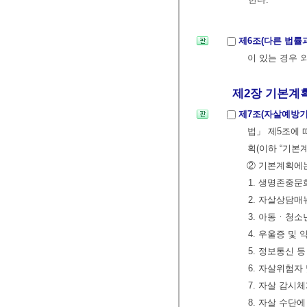
제6조(다른 법률
이 있는 경우 
제2장 기본계획
제7조(자살예방
법」 제5조에
획(이하 “기본
② 기본계획에는
1. 생명존중문
2. 자살상담매
3. 아동ㆍ청
4. 우울증 및
5. 정보통신 
6. 자살위험자
7. 자살 감시
8. 자살 수단