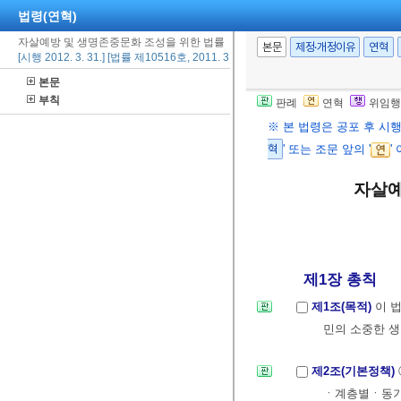
법령(연혁)
자살예방 및 생명존중문화 조성을 위한 법률
본문
제정·개정이유
연혁
[시행 2012. 3. 31.] [법률 제10516호, 2011. 3. 30., 제정]
본문
부칙
판례
연혁
위임행
※ 본 법령은 공포 후 시
혁
' 또는 조문 앞의 '
'
자살예
제1장 총칙
제1조(목적)
이 
민의 소중한 
제2조(기본정책)
ㆍ계층별ㆍ동기