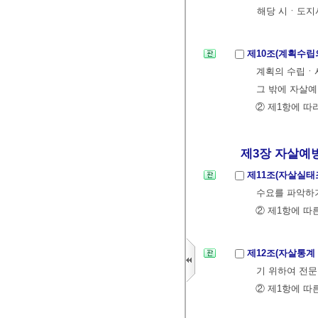
해당 시ㆍ도지
제10조(계획수립
계획의 수립ㆍ시
그 밖에 자살예
② 제1항에 따
제3장 자살예방
제11조(자살실태
수요를 파악하
② 제1항에 따
제12조(자살통계
기 위하여 전문
② 제1항에 따