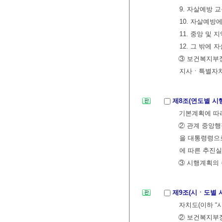
9. 자살예방 
10. 자살예방
11. 중앙 및
12. 그 밖에
③ 보건복지부
지사ㆍ특별자치
제8조(연도별 시
기본계획에 따
② 관계 중앙행
을 대통령령으
에 따른 추진실
③ 시행계획의 
제9조(시ㆍ도별 
자치도(이하 “
② 보건복지부