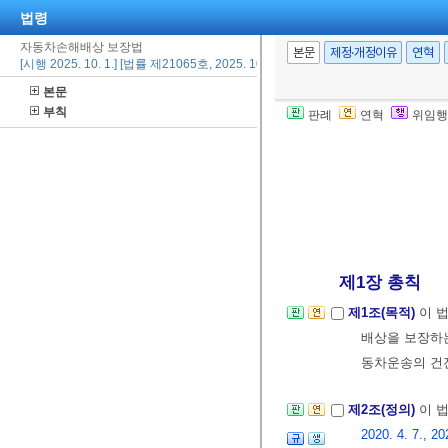
법령
자동차손해배상 보장법
본문
제정·개정이유
연혁
[시행 2025. 10. 1.] [법률 제21065호, 2025. 10. 1., 타법개정]
본문
부칙
판례
연혁
위임행
제1장 총칙
제1조(목적)
이 
배상을 보장하
동차운송의 건
제2조(정의)
이 
2020. 4. 7., 20