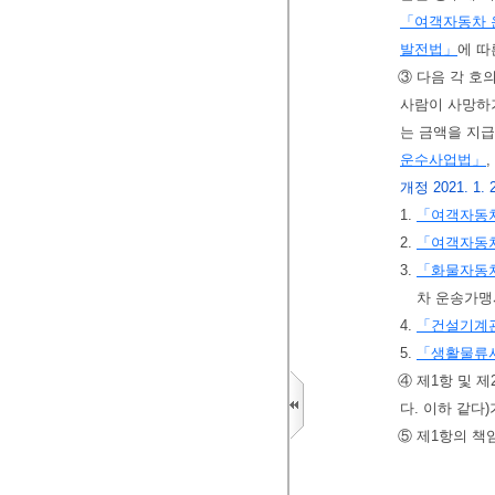
「여객자동차
발전법」
에 따
③ 다음 각 호
사람이 사망하
는 금액을 지
운수사업법」
,
개정 2021. 1. 
1.
「여객자동
2.
「여객자동
3.
「화물자동
차 운송가
4.
「건설기계
5.
「생활물류
④ 제1항 및 
다. 이하 같다
⑤ 제1항의 책