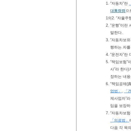
1. “자동차”란
대통령령
으
1의2. “자율
2. “운행”이
말한다.
3. “자동차보
행하는 자를
4. “운전자”
5. “책임보험
사”라 한다
장하는 내용
6. “책임공제
업법」
,
「
제사업자”라
임을 보장하
7. “자동차보
「의료법」
다음 각 목