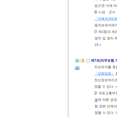
없으면 이에 따
⑥ 시장ㆍ군수
「자동차관리
동차보유자에게
⑦ 제1항과 제
영치 및 영치
23.>
제7조(의무보험
차보유자를 효
「보험업법」
전산정보처리조
영할 수 있다.
② 국토교통부
조
에 따른 공
험 관련 단체
청할 수 있다.