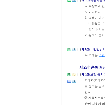
제3조(자동차손
나 부상하게 한
지 아니하다.
1. 승객이 아
니하였고, 
함이나 기능
2. 승객이 고
제4조(「민법」의
우 외에는
「민
제2장 손해배상을
제5조(보험 등의
피해자(피해자가
로 정하는 금액
한다.
② 자동차보유
손된 경우에 