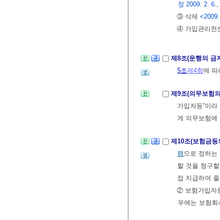
정 2009. 2. 6., 
③ 삭제
<2009.
④ 가입관리전
제8조(운행의 금
5조
제4항
에 
제9조(의무보험의
가입자등”이라
게 의무보험에 
제10조(보험금등
령
으로 정하는
할 것을 청구할
접 지급하여 줄
② 보험가입자
우에는 보험회