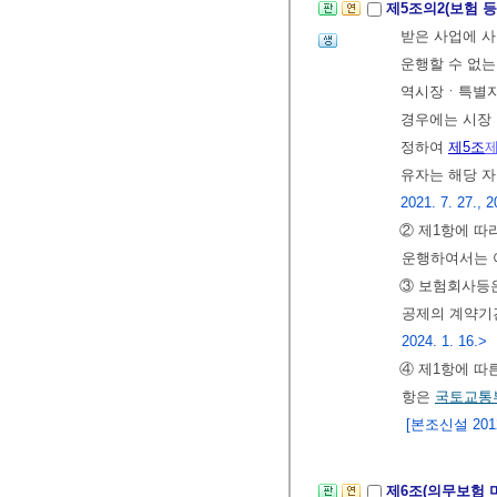
제5조의2(보험 
받은 사업에 사
운행할 수 없
역시장ㆍ특별자
경우에는 시장ㆍ
정하여
제5조
제
유자는 해당 
2021. 7. 27., 2
② 제1항에 따
운행하여서는 
③ 보험회사등은
공제의 계약
2024. 1. 16.>
④ 제1항에 따
항은
국토교통
[본조신설 2012.
제6조(의무보험 