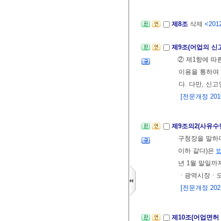
제8조
삭제
<2012
제9조(어업의 신
② 제1항에 따
이용을 통하여
다. 다만, 신
[전문개정 2010.
제9조의2(사유수
구청장을 말하며
이하 같다)은
년 1월 말일
ㆍ광역시장ㆍ도
[전문개정 2021.
제10조(어업면허