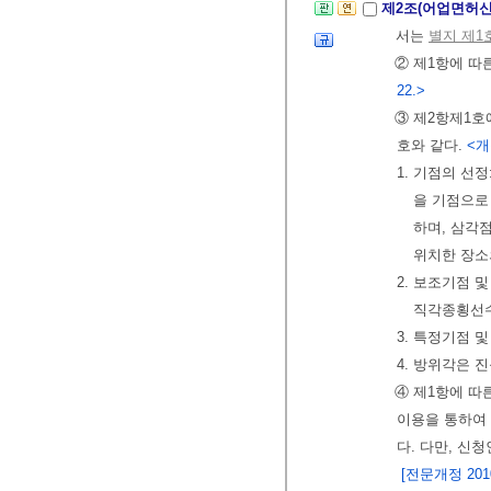
제2조(어업면허
서는
별지 제1
② 제1항에 따
22.>
③ 제2항제1호
호와 같다.
<개정
1. 기점의 선정
을 기점으로
하며, 삼각
위치한 장소
2. 보조기점 
직각종횡선수
3. 특정기점 
4. 방위각은 
④ 제1항에 따
이용을 통하여
다. 다만, 신
[전문개정 2010.