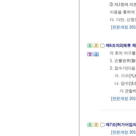
③ 제1항에 따
이용을 통하여
다. 다만, 신
[전문개정 2010.
제6조의2(패류 
각 호의 어구를
1. 손틀방류(
2. 잠수기(다
가. 기수(汽
나. 담수(
가 관할하
[전문개정 2010.
제7조(허가어업의
[전문개정 2010.