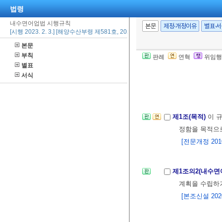
법령
내수면어업법 시행규칙
본문
제정·개정이유
별표·
[시행 2023. 2. 3.] [해양수산부령 제581호, 2023. 2. 3., 타법개정]
본문
부칙
판례
연혁
위임행
별표
서식
제1조(목적)
이 
정함을 목적으로
[전문개정 2010.
제1조의2(내수면
계획을 수립하거
[본조신설 2020.