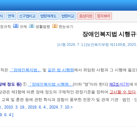
서식
연혁
신구법비교
법령체계도
법령비교
음성지원
점자뷰어
정규칙
규제
생활법령
한눈보기
장애인복지법 시행규
[시행 2026. 7. 1.] [보건복지부령 제1149호, 2025.
규칙은
「장애인복지법」
및
같은 법 시행령
에서 위임된 사항과 그 시행에 필요
장애 정도 등)
①
「장애인복지법 시행령」
(이하 “영”이라 한다)
제2조
제2항
에 
장관은 제1항에 따른 장애 정도의 구체적인 판정기준을 정하여
고시할 수 있다
육 및 훈련 등에 관한 학식과 경험이 풍부한 전문가 및 관계 기관ㆍ법인ㆍ단
, 2010. 3. 19., 2019. 6. 4., 2024. 7. 10.>
 6. 4.]