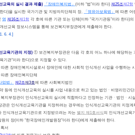
선교육의 실시 결과 제출)
「장애인복지법」
(이하 “법”이라 한다)
제25조
제2항
한다)을 실시한 국가기관 및 지방자치단체의 장,
「영유아보육법」
에 따른 어
및
영
제16조
제1항
각 호에 따른 기관 또는 단체(이하 “국가기관등”이라 한다)
식개선교육 정보시스템을 통해 보건복지부장관에게 제출해야 한다.
 6. 4.]
개선교육기관의 지정)
① 보건복지부장관은 다음 각 호의 어느 하나에 해당하
육기관”이라 한다)으로 지정할 수 있다.
 따른 장애인복지시설로서 장애인에 대한 사회적 인식개선 사업을 수행하는 
 따른 장애인복지단체
사업법」
제2조
제3호
에 따른 사회복지법인
 규약 등에 인식개선교육의 실시를 사업 내용으로 하고 있는 법인ㆍ비영리민간
 보건복지부장관이 인식개선교육의 실시에 적합하다고 인정하는 기관ㆍ법인ㆍ시
장관은 인식개선교육기관을 지정하려는 경우에는 인식개선교육기관의 지정계획을
따라 인식개선교육기관으로 지정받으려는 자는
별지 제1호서식
의 인식개선교육기
원의 장(이하 “한국장애인개발원장”이라 한다)에게 제출해야 한다.
계획서