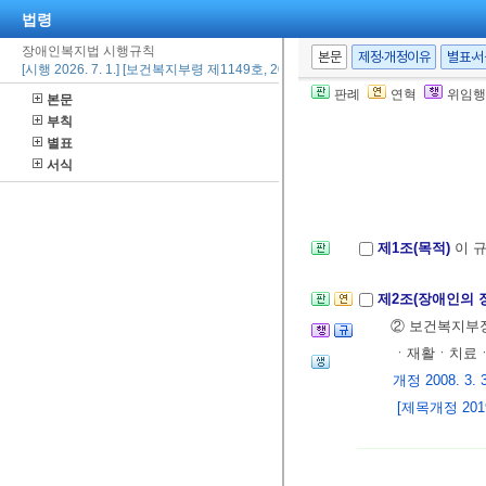
법령
장애인복지법 시행규칙
본문
제정·개정이유
별표·
[시행 2026. 7. 1.] [보건복지부령 제1149호, 2025. 12. 31., 일부개정]
판례
연혁
위임행
본문
부칙
별표
서식
제1조(목적)
이 
제2조(장애인의 
② 보건복지부
ㆍ재활ㆍ치료ㆍ교
개정 2008. 3. 3.
[제목개정 2019.