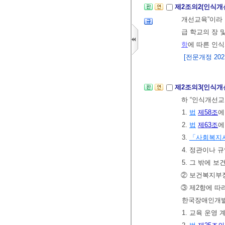
제2조의2(인식개
개선교육”이라 
급 학교의 장 
항
에 따른 인
[전문개정 2021.
제2조의3(인식
하 “인식개선교
1.
법
제58조
에
2.
법
제63조
에
3.
「사회복지
4. 정관이나
5. 그 밖에
② 보건복지부
③ 제2항에 
한국장애인개발
1. 교육 운영 