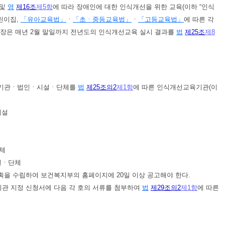
및
영
제16조
제5항
에 따라 장애인에 대한 인식개선을 위한 교육(이하 “인식
린이집,
「유아교육법」
ㆍ
「초ㆍ중등교육법」
ㆍ
「고등교육법」
에 따른 각
의 장은 매년 2월 말일까지 전년도의 인식개선교육 실시 결과를
법
제25조
제8
는 기관ㆍ법인ㆍ시설ㆍ단체를
법
제25조의2
제1항
에 따른 인식개선교육기관(이
시설
단체
설ㆍ단체
 수립하여 보건복지부의 홈페이지에 20일 이상 공고해야 한다.
관 지정 신청서에 다음 각 호의 서류를 첨부하여
법
제29조의2
제1항
에 따른