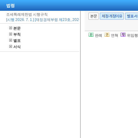
법령
조세특례제한법 시행규칙
본문
제정·개정이유
별표·
[시행 2026. 7. 1.] [재정경제부령 제23호, 2026. 3. 20., 일부개정]
본문
부칙
판례
연혁
위임행
별표
서식