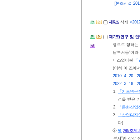
[본조신설 2017.
제6조
삭제
<2017
제7조(연구 및 
령으로 정하는 
담부서등”이라 
비스업이란
「
(이하 이 조에
2010. 4. 20., 2
2022. 3. 18., 2
1.
「기초연구진
정을 받은 
2.
「문화산업
3.
「산업디자
다)
②
영
제9조
제
부서”란 각각