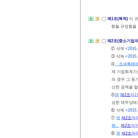
제1조(목적)
이 
항을 규정함을
제2조(중소기업의
② 삭제
<2015.
③ 삭제
<2015.
④
「조세특례제
재 기업회계기
의 경우 그 등
산한 금액을 
⑤
영
제2조
제1
성한 재무상태
⑥ 삭제
<2015.
⑦
영
제2조
제
령」
제2조
제3
⑧
영
제2조
제