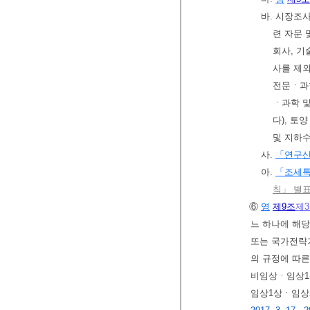
바. 시장조
련 자문 
회사, 기
사를 제외
전문ㆍ과학
ㆍ과학 및
다), 토
및 지하수
사.
「연구
아.
「조세
칙」 별표
⑥
영
제9조
제
느 하나에 해
또는 국가전략
의 규정에 따
비임상ㆍ임상1
임상1상ㆍ임상