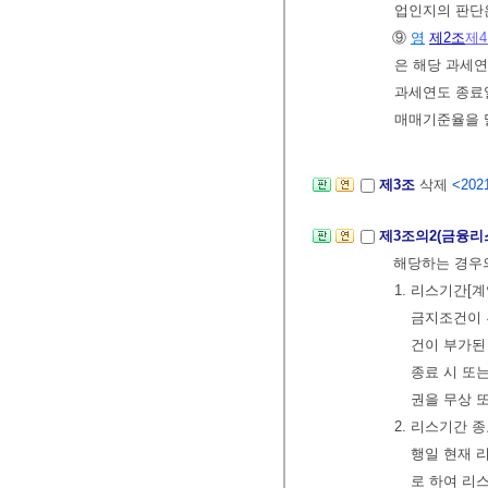
업인지의 판단
⑨
영
제2조
제
은 해당 과세
과세연도 종료
매매기준율을 
제3조
삭제
<2021
제3조의2(금융리
해당하는 경우의
1. 리스기간
금지조건이 
건이 부가된
종료 시 또
권을 무상 
2. 리스기간 
행일 현재 
로 하여 리