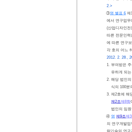
2.>
③
영 별표 6
제
에서 연구업무
(산업디자인전
따른 전문인력을
에 따른 연구
각 호의 어느 
2012. 2. 28., 2
1. 부여받은 
유하게 되는
2. 해당 법인
식의 100분
3. 제2호에 
제2조
제8항
법인의 임원
④
영
제9조
제
의 연구개발업
략기술의 연구