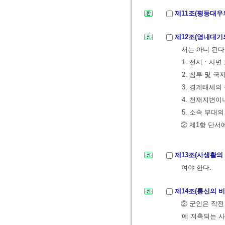
제11조(평등대우
제12조(영내대기
서는 아니 된다
1. 전시ㆍ사변
2. 침투 및 
3. 경계태세의
4. 천재지변이
5. 소속 부대
② 제1항 단서
제13조(사생활의
여야 한다.
제14조(통신의 
② 군인은 작
에 저촉되는 사