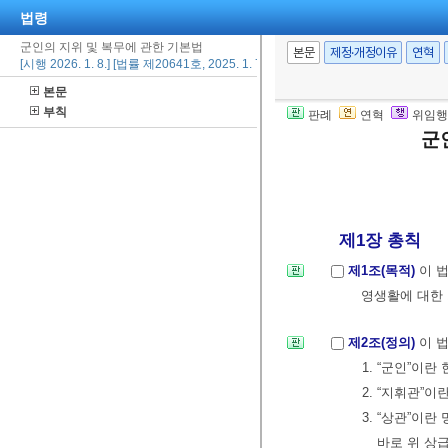
법령
군인의 지위 및 복무에 관한 기본법
본문
제정·개정이유
연혁
[시행 2026. 1. 8.] [법률 제20641호, 2025. 1. 7., 일부개정]
본문
부칙
판례
연혁
위임행
군
제1장 총칙
제1조(목적)
이 
영생활에 대한 
제2조(정의)
이 
1. “군인”이
2. “지휘관”
3. “상관”
바로 위 상