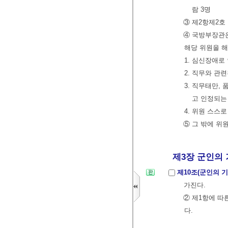
람 3명
③ 제2항제2호
④ 국방부장관은
해당 위원을 해
1. 심신장애로
2. 직무와 관
3. 직무태만,
고 인정되는
4. 위원 스스
⑤ 그 밖에 위
제3장 군인의 
제10조(군인의 
가진다.
② 제1항에 따
다.