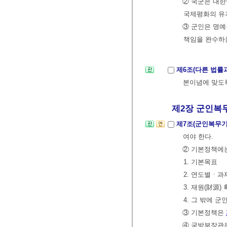
② 국군은 대한
국제평화의 유
③ 군인은 명예
책임을 완수하
제6조(다른 법률
본이념에 맞도록
제2장 군인복무
제7조(군인복무
여야 한다.
② 기본정책에는
1. 기본목표
2. 연도별ㆍ
3. 재원(財源)
4. 그 밖에 
③ 기본정책은
④ 국방부장관은