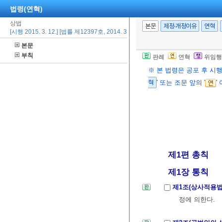
법령(연혁)
상법
본문
제정·개정이유
연혁
[시행 2015. 3. 12.] [법률 제12397호, 2014. 3. 11., 일부개정]
본문
부칙
판례
연혁
위임행
※ 본 법령은 공포 후 시
혁
' 또는 조문 앞의 '
'
제1편 총칙
제1장 통칙
제1조(상사적용
정에 의한다.