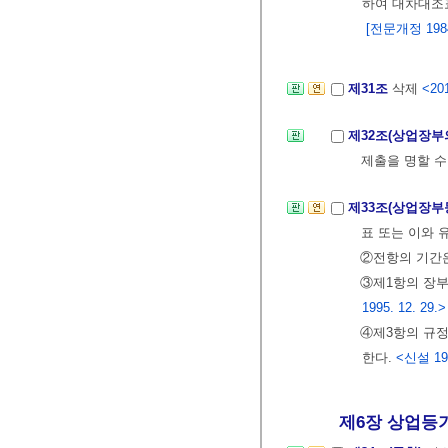
하여 대차대조
[전문개정 1984.
제31조
삭제
<201
제32조(상업장부
제출을 명할 수
제33조(상업장부
표 또는 이와 
②전항의 기간은
③제1항의 장
1995. 12. 29.>
④제3항의 규정
한다.
<신설 199
제6장 상업등