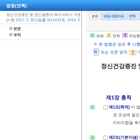
법령(연혁)
정신건강증진 및 정신질환자 복지서비스 지원에 관한 법률
본문
제정·개정이유
연혁
[시행 2017. 5. 30.] [법률 제14224호, 2016. 5. 29., 전부개정]
본문
부칙
판례
연혁
위임행
※ 본 법령은 공포 후 시
혁
' 또는 조문 앞의 '
'
정신건강증진 
제1장 총칙
제1조(목적)
이 
경 조성에 필
이바지함을 목
제2조(기본이념)