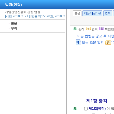
법령(연혁)
게임산업진흥에 관한 법률
본문
제정·개정이유
연혁
[시행 2018. 2. 21.] [법률 제15378호, 2018. 2. 21., 일부개정]
본문
부칙
판례
연혁
위임행
※ 본 법령은 공포 후 시
혁
' 또는 조문 앞의 '
'
제1장 총칙
제1조(목적)
이 