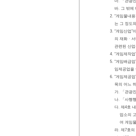
마. 「관광
바. 그 밖
2. “게임물내
는 그 정도
3. “게임산업
의 재화ㆍ서
관련된 산업
4. “게임제작
5. “게임배급
임제공업을 
6. “게임제공
목의 어느 
가. 「관광
나. 「사행
다. 제4호
업소의 고
여 게임
라. 제7호