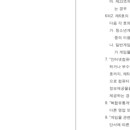
마. 제22
는 경우
6의2. 제6호
다음 각 호와
가. 청소년
중의 이
나. 일반게
가 게임
7. “인터넷
하거나 부수
호까지, 제6
으로 컴퓨터
정보제공물을
제공하는 경
8. “복합유
다른 영업 
9. “게임물 
단서에 따른