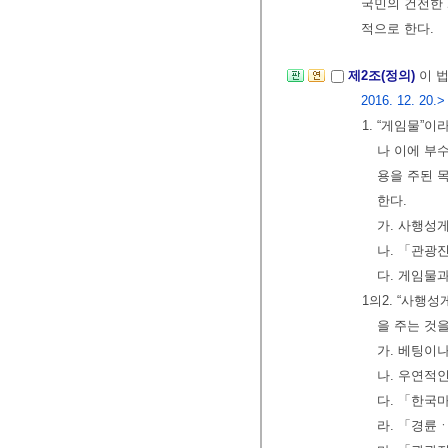
국민의 건전한
적으로 한다.
제2조(정의)
이 
2016. 12. 20.>
1. “게임물”
나 이에 부
용을 주된 
한다.
가. 사행성
나. 「관광
다. 게임물
1의2. “사행
을 주는 것을
가. 베팅이
나. 우연적
다. 「한국
라. 「경륜