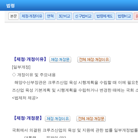
법령
본문
제정·개정이유
연혁
3단비교
신구법비교
법령체계도
법령비교
【제정·개정이유】
[일부개정]
◇ 개정이유 및 주요내용
해양수산부장관은 크루즈산업 육성 시행계획을 수립할 때 이에 필요한
즈산업 육성 기본계획 및 시행계획을 수립하거나 변경한 때에는 국회 
<법제처 제공>
【제정·개정문】
국회에서 의결된 크루즈산업의 육성 및 지원에 관한 법률 일부개정법률
대통령 문재인 (인)