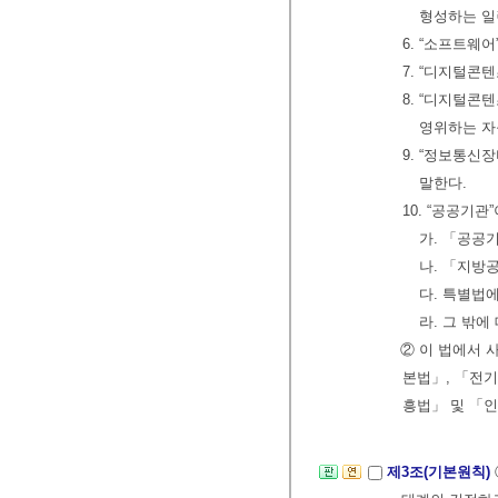
형성하는 일
6. “소프트웨
7. “디지털콘
8. “디지털
영위하는 자
9. “정보통신
말한다.
10. “공공기관
가. 「공공
나. 「지방
다. 특별법
라. 그 밖
② 이 법에서 
본법」, 「전
흥법」 및 「
제3조(기본원칙)