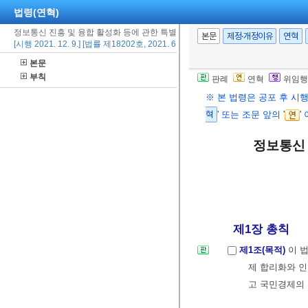
법령(연혁)
정보통신 진흥 및 융합 활성화 등에 관한 특별법
본문
제정·개정이유
연혁
[시행 2021. 12. 9.] [법률 제18202호, 2021. 6. 8., 일부개정]
본문
부칙
판례
연혁
위임행
※ 본 법령은 공포 후 시
혁
' 또는 조문 앞의 '
'
정보통신 
제1장 총칙
제1조(목적)
이 
제 합리화와 인
고 국민경제의 