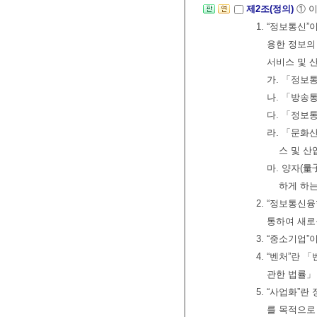
제2조(정의)
① 
1. “정보통신
용한 정보의
서비스 및 산
가. 「정보
나. 「방송
다. 「정보
라. 「문화
스 및 산
마. 양자(
하게 하는
2. “정보통신
통하여 새로
3. “중소기업
4. “벤처”란
관한 법률」
5. “사업화”
를 목적으로