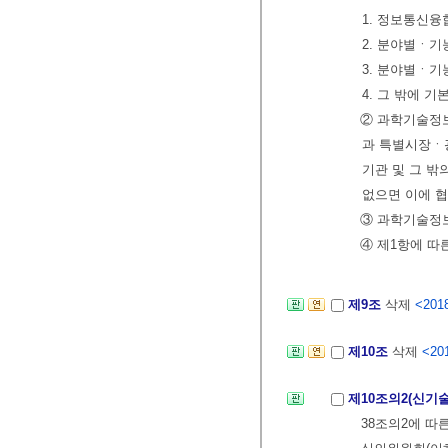
1. 정보통신융
2. 분야별ㆍ기
3. 분야별ㆍ기
4. 그 밖에 
② 과학기술정
과 특별시장ㆍ
기관 및 그 밖
없으면 이에 
③ 과학기술정
④ 제1항에 따
제9조
삭제
<2018
제10조
삭제
<201
제10조의2(신기
38조의2에 