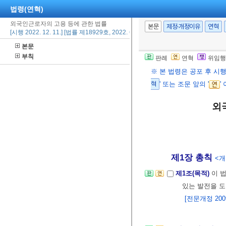
법령(연혁)
외국인근로자의 고용 등에 관한 법률
본문
제정·개정이유
연혁
[시행 2022. 12. 11.] [법률 제18929호, 2022. 6. 10., 일부개정]
본문
부칙
판례
연혁
위임행
※ 본 법령은 공포 후 시
혁
' 또는 조문 앞의 '
'
외
제1장 총칙
<개정
제1조(목적)
이 
있는 발전을 도
[전문개정 2009.