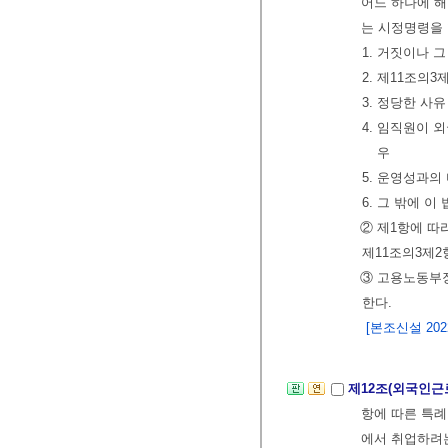
어느 하나에 해
는 시정명령을 
1. 거짓이나 
2. 제11조의
3. 정당한 사
4. 임직원이 
우
5. 운영성과의
6. 그 밖에 이
② 제1항에 따
제11조의3제2
③ 고용노동부
한다.
[본조신설 2022.
제12조(외국인근
항에 따른 특
에서 취업하려는