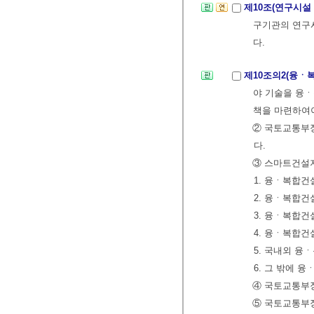
제10조(연구시설
구기관의 연구
다.
제10조의2(융ㆍ
야 기술을 융ㆍ
책을 마련하여야
② 국토교통부
다.
③ 스마트건설지
1. 융ㆍ복합
2. 융ㆍ복합
3. 융ㆍ복합건
4. 융ㆍ복합
5. 국내외 
6. 그 밖에
④ 국토교통부
⑤ 국토교통부