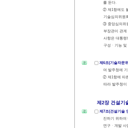
를 둔다.
② 제1항에도
기술심의위원회(
③ 중앙심의위
부장관이 관계
사항은 대통령
구성ㆍ기능 및
제6조(기술자문
여 발주청에 기
② 제1항에 따
따라 발주청이 
제2장 건설기술의
제7조(건설기술 
진하기 위하여
연구ㆍ개발 사업