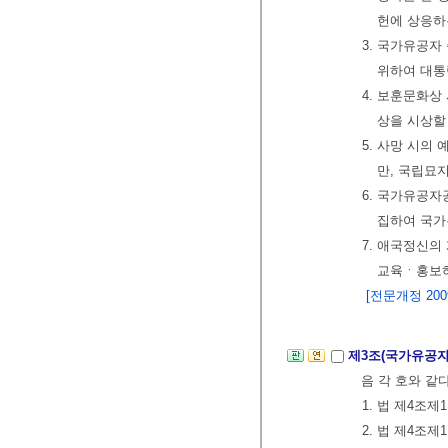
헌에 상응하
3. 국가유공
위하여 대통
4. 보훈문화
상을 시상할 
5. 사망 시의
만, 국립묘
6. 국가유공
집하여 국가
7. 애국정신의
교육ㆍ홍보하
[전문개정 2009.
제3조(국가유공자
음 각 호와 같
1. 법 제4조
2. 법 제4조