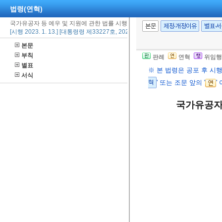
법령(연혁)
국가유공자 등 예우 및 지원에 관한 법률 시행령
본문
제정·개정이유
별표·
[시행 2023. 1. 13.] [대통령령 제33227호, 2023. 1. 13., 일부개정]
본문
부칙
판례
연혁
위임행
별표
※ 본 법령은 공포 후 시
서식
혁
' 또는 조문 앞의 '
'
국가유공자 