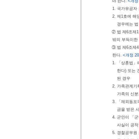
야 한다.
<개정 20
1. 국가유공자
2. 제1호에 
경우에는 법
② 법 제6조제
밖의 부득이한
③ 법 제6조제
한다.
<개정 2011
1. 「상훈법」
한다) 또는
된 경우
2. 가족관계
가족의 신분
3. 「재외동포
금을 받은 
4. 군인이 「
사실이 공적
5. 경찰공무