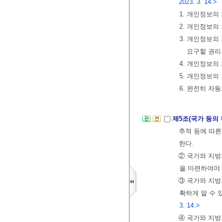
2023. 3. 14.>
1. 개인정보의
2. 개인정보의
3. 개인정보의
요구할 권리
4. 개인정보의
5. 개인정보의
6. 완전히 자
제5조(국가 등의
추적 등에 따른
한다.
② 국가와 지방
을 마련하여야 
③ 국가와 지방
확하게 알 수 
3. 14.>
④ 국가와 지