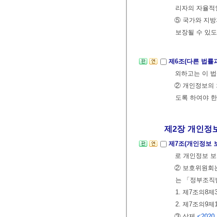
리자의 자율적
⑤ 국가와 지방
보장될 수 있도
제6조(다른 법률
외하고는 이 법
② 개인정보의 
도록 하여야 한
제2장 개인정보 
제7조(개인정보 
로 개인정보 보
② 보호위원회는
는 「정부조직
1. 제7조의8제
2. 제7조의9
③ 삭제
<2020.