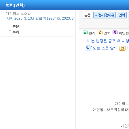
법령(연혁)
개인정보 보호법
본문
제정·개정이유
연혁
[시행 2025. 3. 13.] [법률 제19234호, 2023. 3. 14., 일부개정]
본문
부칙
판례
연혁
위임행
※ 본 법령은 공포 후 시
혁
' 또는 조문 앞의 '
'
개인정보
개인정보보호위원회
(
자
개인