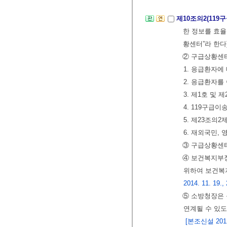
제10조의2(11
한 정보를 효율
황센터”라 한다
② 구급상황센터
1. 응급환자에
2. 응급환자를
3. 제1호 및
4. 119구급
5. 제23조의
6. 재외국민,
③ 구급상황센터
④ 보건복지부장
위하여 보건복
2014. 11. 19.,
⑤ 소방청장은
연계될 수 있도
[본조신설 2012.