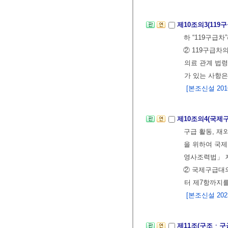
제10조의3(119
하 “119구급
② 119구급차
의료 관계 법
가 있는 사항
[본조신설 2016.
제10조의4(국제
구급 활동, 재
을 위하여 국제
영사조력법」 제
② 국제구급대의
터 제7항까지를
[본조신설 2023.
제11조(구조ㆍ구