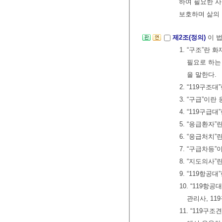
하여 필요한 
보호하며 삶의 
제2조(정의)
이 
1. “구조”란
필요로 하는
을 말한다.
2. “119구
3. “구급”이
4. “119구
5. “응급환자
6. “응급처치
7. “구급차등
8. “지도의사
9. “119항
10. “119
관리사, 1
11. “119