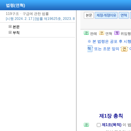
법령(연혁)
119구조ㆍ구급에 관한 법률
본문
제정·개정이유
연혁
[시행 2024. 2. 17.] [법률 제19625호, 2023. 8. 16., 일부개정]
본문
부칙
판례
연혁
위임행
※ 본 법령은 공포 후 시
혁
' 또는 조문 앞의 '
'
제1장 총칙
제1조(목적)
이 