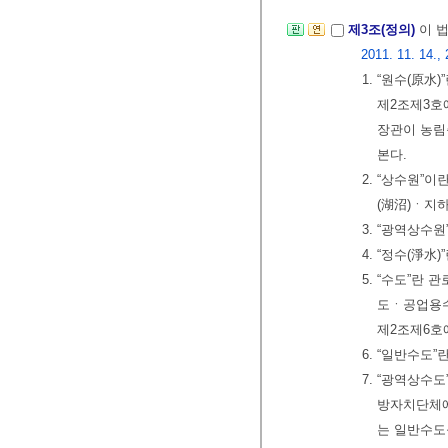
제3조(정의)
이 
2011. 11. 14., 
1. “원수(原
제2조제3호
장관이 농림
본다.
2. “상수원”
(湖沼)ㆍ지
3. “광역상수
4. “정수(淨
5. “수도”란
도ㆍ공업용수
제2조제6호
6. “일반수도
7. “광역상
방자치단체에
는 일반수도