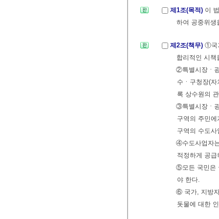
제1조(목적)
이 
하여 공중위생
제2조(책무)
①국
합리적인 시책을
②특별시장ㆍ광
수ㆍ구청장(자치
록 상수원의 관
③특별시장ㆍ광
구역의 주민에
구역의 수도사
④수도사업자는
적정하게 공급
⑤모든 국민은
야 한다.
⑥ 국가, 지방
돗물에 대한 