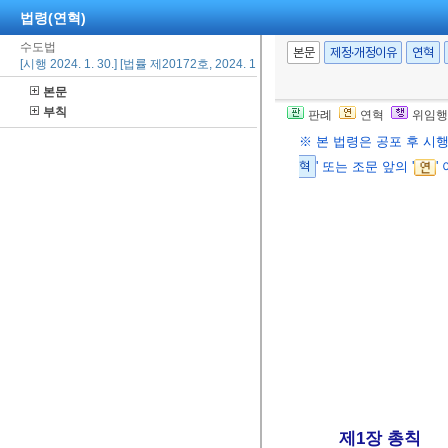
법령(연혁)
수도법
본문
제정·개정이유
연혁
[시행 2024. 1. 30.] [법률 제20172호, 2024. 1. 30., 타법개정]
본문
부칙
판례
연혁
위임행
※ 본 법령은 공포 후 시
혁
' 또는 조문 앞의 '
'
제1장 총칙