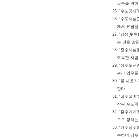
급수를 위하
25. “수도공
26. “수도시
게서 요금을
27. “갱생(
는 것을 말한
28. “정수시
취득한 사람
29. “상수도
관리 업무를
30. “물 사
한다.
31. “절수설
작된 수도꼭
32. “절수기
으로 정하는
33. “해수담
수하여 담수