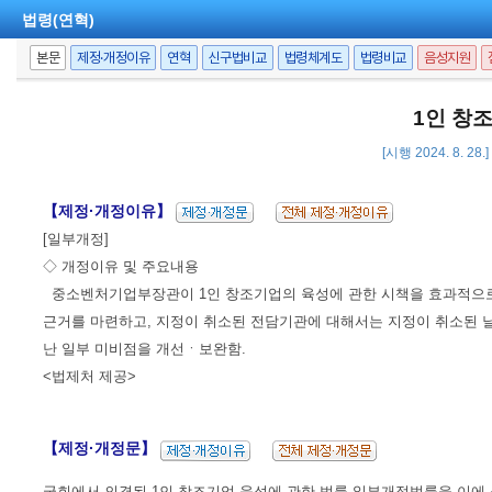
법령(연혁)
본문
제정·개정이유
연혁
신구법비교
법령체계도
법령비교
음성지원
1인 창
[시행 2024. 8. 28
【제정·개정이유】
[일부개정]
◇ 개정이유 및 주요내용
중소벤처기업부장관이 1인 창조기업의 육성에 관한 시책을 효과적으로 
근거를 마련하고, 지정이 취소된 전담기관에 대해서는 지정이 취소된 날
난 일부 미비점을 개선ㆍ보완함.
<법제처 제공>
【제정·개정문】
국회에서 의결된 1인 창조기업 육성에 관한 법률 일부개정법률을 이에