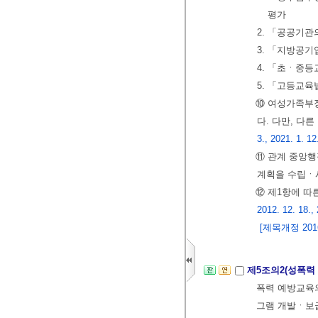
평가
2. 「공공기
3. 「지방공
4. 「초ㆍ중등
5. 「고등교육
⑩ 여성가족부장
다. 다만, 다
3., 2021. 1. 12
⑪ 관계 중앙행
계획을 수립ㆍ
⑫ 제1항에 따
2012. 12. 18., 
[제목개정 2016.
제5조의2(성폭력
폭력 예방교육의
그램 개발ㆍ보급