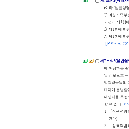
제7조의2(피해자
(이하 “법률상담
② 여성가족부
기관에 제1항에
③ 제1항에 따
④ 제1항에 따
[본조신설 2012.
제7조의3(불법촬
에 해당하는 촬
및 정보보호 등
법촬영물등의 대
대하여 불법촬영
대상자를 특정하
할 수 있다.
<개정
1. 「성폭력범
한다)
2. 「성폭력범