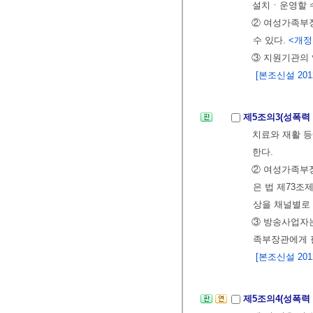
설치ㆍ운영할 
② 여성가족부
수 있다.
<개정 2
③ 지원기관의 
[본조신설 2012.
제5조의3(성폭력
치료와 재활 
한다.
② 여성가족부장
은 법 제73
상을 채널별로 
③ 방송사업자는
족부장관에게 필
[본조신설 2012.
제5조의4(성폭력