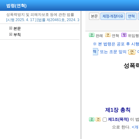
법령(연혁)
성폭력방지 및 피해자보호 등에 관한 법률
본문
제정·개정이유
연혁
[시행 2025. 4. 17.] [법률 제20461호, 2024. 10. 16., 일부개정]
본문
부칙
판례
연혁
위임행
※ 본 법령은 공포 후 시
혁
' 또는 조문 앞의 '
'
성폭력
제1장 총칙
제1조(목적)
이 
으로 한다.
<개정