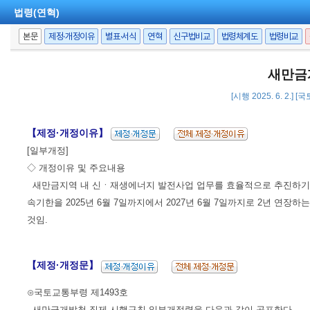
법령(연혁)
본문
제정·개정이유
별표·서식
연혁
신구법비교
법령체계도
법령비교
새만금
[시행 2025. 6. 2.]
【제정·개정이유】
[일부개정]
◇ 개정이유 및 주요내용
새만금지역 내 신ㆍ재생에너지 발전사업 업무를 효율적으로 추진하기
속기한을 2025년 6월 7일까지에서 2027년 6월 7일까지로 2년 
것임.
【제정·개정문】
⊙국토교통부령 제1493호
새만금개발청 직제 시행규칙 일부개정령을 다음과 같이 공포한다.