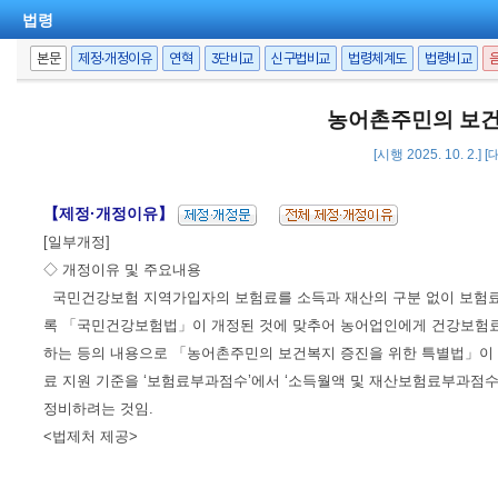
법령
본문
제정·개정이유
연혁
3단비교
신구법비교
법령체계도
법령비교
농어촌주민의 보건
[시행 2025. 10. 2.]
【제정·개정이유】
[일부개정]
◇ 개정이유 및 주요내용
국민건강보험 지역가입자의 보험료를 소득과 재산의 구분 없이 보험료
록 「국민건강보험법」이 개정된 것에 맞추어 농어업인에게 건강보험
하는 등의 내용으로 「농어촌주민의 보건복지 증진을 위한 특별법」이 개정(법률 
료 지원 기준을 ‘보험료부과점수’에서 ‘소득월액 및 재산보험료부과점수
정비하려는 것임.
<법제처 제공>