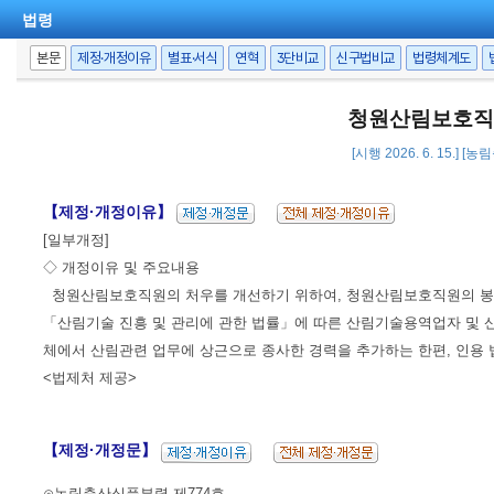
법령
본문
제정·개정이유
별표·서식
연혁
3단비교
신구법비교
법령체계도
청원산림보호직원
[시행 2026. 6. 15.] 
【제정·개정이유】
[일부개정]
◇ 개정이유 및 주요내용
청원산림보호직원의 처우를 개선하기 위하여, 청원산림보호직원의 봉급
「산림기술 진흥 및 관리에 관한 법률」에 따른 산림기술용역업자 및 산
체에서 산림관련 업무에 상근으로 종사한 경력을 추가하는 한편, 인용 
<법제처 제공>
【제정·개정문】
⊙농림축산식품부령 제774호