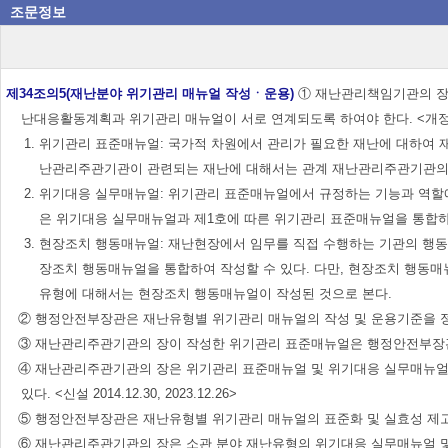
조문정보
제34조의5(재난분야 위기관리 매뉴얼 작성ㆍ운용)
① 재난관리책임기관의 장은
난대응활동계획과 위기관리 매뉴얼이 서로 연계되도록 하여야 한다. <개정 2014.12.30, 
1. 위기관리 표준매뉴얼: 국가적 차원에서 관리가 필요한 재난에 대하여
난관리주관기관이 관련되는 재난에 대해서는 관계 재난관리주관기관의 
2. 위기대응 실무매뉴얼: 위기관리 표준매뉴얼에서 규정하는 기능과 역할
은 위기대응 실무매뉴얼과 제1호에 따른 위기관리 표준매뉴얼을 통합하
3. 현장조치 행동매뉴얼: 재난현장에서 임무를 직접 수행하는 기관의 
장조치 행동매뉴얼을 통합하여 작성할 수 있다. 다만, 현장조치 행동매
유형에 대해서는 현장조치 행동매뉴얼이 작성된 것으로 본다.
② 행정안전부장관은 재난유형별 위기관리 매뉴얼의 작성 및 운용기준을 정하여 재난관리
③ 재난관리주관기관의 장이 작성한 위기관리 표준매뉴얼은 행정안전부장관의 승인을 받
④ 재난관리주관기관의 장은 위기관리 표준매뉴얼 및 위기대응 실무매뉴얼을
있다. <신설 2014.12.30, 2023.12.26>
⑤ 행정안전부장관은 재난유형별 위기관리 매뉴얼의 표준화 및 실효성 제고를 위하여 
⑥ 재난관리주관기관의 장은 소관 분야 재난유형의 위기대응 실무매뉴얼 및