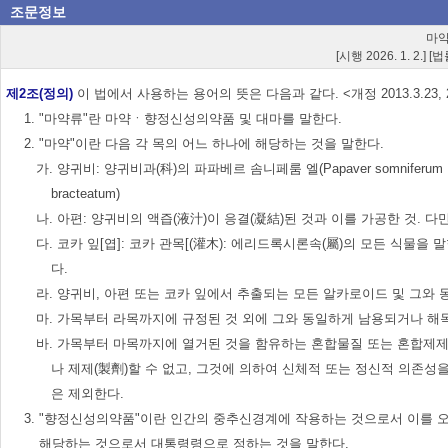
조문정보
마약
[시행 2026. 1. 2.] 
제2조(정의)
이 법에서 사용하는 용어의 뜻은 다음과 같다. <개정 2013.3.23, 2016.
1. "마약류"란 마약ㆍ향정신성의약품 및 대마를 말한다.
2. "마약"이란 다음 각 목의 어느 하나에 해당하는 것을 말한다.
가. 양귀비: 양귀비과(科)의 파파베르 솜니페룸 엘(Papaver somniferum L
bracteatum)
나. 아편: 양귀비의 액즙(液汁)이 응결(凝結)된 것과 이를 가공한 것. 
다. 코카 잎[엽]: 코카 관목[(灌木): 에리드록시론속(屬)의 모든 식물
다.
라. 양귀비, 아편 또는 코카 잎에서 추출되는 모든 알카로이드 및 그
마. 가목부터 라목까지에 규정된 것 외에 그와 동일하게 남용되거나 해
바. 가목부터 마목까지에 열거된 것을 함유하는 혼합물질 또는 혼합제제
나 제제(製劑)할 수 없고, 그것에 의하여 신체적 또는 정신적 의존성
은 제외한다.
3. "향정신성의약품"이란 인간의 중추신경계에 작용하는 것으로서 이를 
해당하는 것으로서 대통령령으로 정하는 것을 말한다.