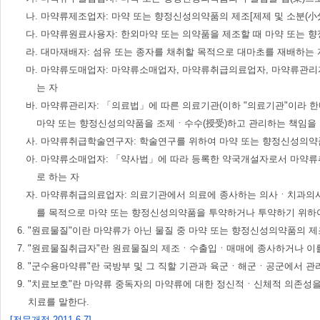
나. 마약류제조업자: 마약 또는 향정신성의약품의 제조[제제 및 소분(小分
다. 마약류원료사용자: 한외마약 또는 의약품을 제조할 때 마약 또는 
라. 대마재배자: 섬유 또는 종자를 채취할 목적으로 대마초를 재배하는 
마. 마약류도매업자: 마약류소매업자, 마약류취급의료업자, 마약류관
는 자
바. 마약류관리자: 「의료법」에 따른 의료기관(이하 "의료기관"이라 
마약 또는 향정신성의약품을 조제ㆍ수수(授受)하고 관리하는 책임을 
사. 마약류취급학술연구자: 학술연구를 위하여 마약 또는 향정신성의약
아. 마약류소매업자: 「약사법」에 따라 등록한 약국개설자로서 마약
로 하는 자
자. 마약류취급의료업자: 의료기관에서 의료에 종사하는 의사ㆍ치과의
를 목적으로 마약 또는 향정신성의약품을 투약하거나 투약하기 위하
6. "원료물질"이란 마약류가 아닌 물질 중 마약 또는 향정신성의약품의 
7. "원료물질취급자"란 원료물질의 제조ㆍ수출입ㆍ매매에 종사하거나 이를
8. "군수용마약류"란 국방부 및 그 직할 기관과 육군ㆍ해군ㆍ공군에서 관
9. "치료보호"란 마약류 중독자의 마약류에 대한 정신적ㆍ신체적 의존성
치료를 말한다.
[전문개정 2011.6.7]