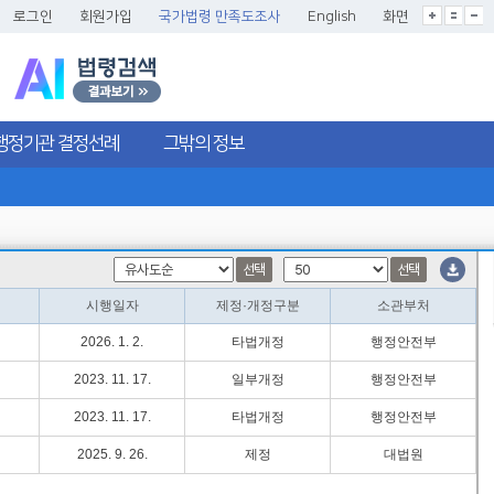
글씨크기확대
글씨크기확대초기화
글씨크기축소
로그인
회원가입
국가법령 만족도조사
English
화면
행정기관 결정선례
그밖의 정보
선택
선택
시행일자
제정·개정구분
소관부처
2026. 1. 2.
타법개정
행정안전부
2023. 11. 17.
일부개정
행정안전부
2023. 11. 17.
타법개정
행정안전부
2025. 9. 26.
제정
대법원