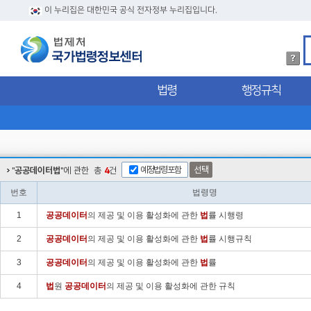
이 누리집은 대한민국 공식 전자정부 누리집입니다.
법
령
검
법령
행정규칙
색
방
법
상
세
내
용
예정법령포함
선택
"
공공데이터법
"에 관한
총
4
건
확
인
번호
법령명
1
공공
데이터
의 제공 및 이용 활성화에 관한
법
률 시행령
2
공공
데이터
의 제공 및 이용 활성화에 관한
법
률 시행규칙
3
공공
데이터
의 제공 및 이용 활성화에 관한
법
률
4
법
원
공공
데이터
의 제공 및 이용 활성화에 관한 규칙