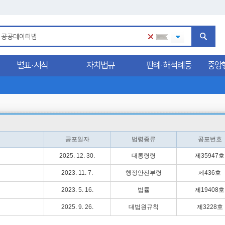
별표·서식
자치법규
판례·해석례등
중앙
공포일자
법령종류
공포번호
2025. 12. 30.
대통령령
제35947호
2023. 11. 7.
행정안전부령
제436호
2023. 5. 16.
법률
제19408호
2025. 9. 26.
대법원규칙
제3228호