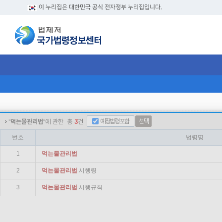
이 누리집은 대한민국 공식 전자정부 누리집입니다.
예정법령포함
선택
"
먹는물관리법
"에 관한
총
3
건
번호
법령명
1
먹는
물
관리법
2
먹는
물
관리법
시행령
3
먹는
물
관리법
시행규칙