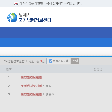
이 누리집은 대한민국 공식 전자정부 누리집입니다.
예정법령포함
선택
"
토양환경보전법
"에 관한
총
3
건
번호
법령명
1
토양
환경
보전법
2
토양
환경
보전법
시행령
3
토양
환경
보전법
시행규칙