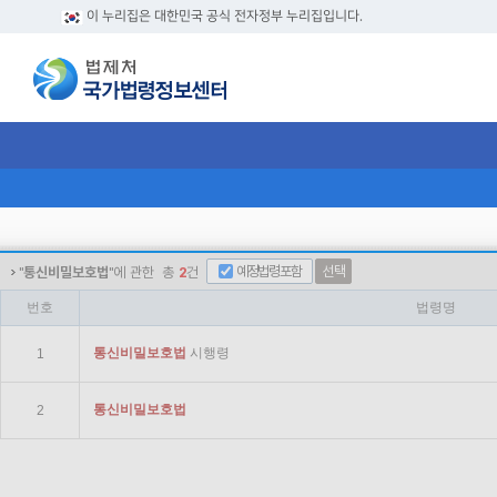
이 누리집은 대한민국 공식 전자정부 누리집입니다.
예정법령포함
선택
"
통신비밀보호법
"에 관한
총
2
건
번호
법령명
통신
비밀
보호법
시행령
1
통신
비밀
보호법
2