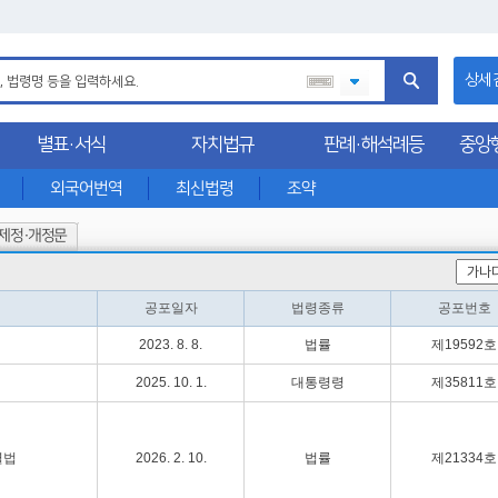
상세
별표·서식
자치법규
판례·해석례등
중앙
외국어번역
최신법령
조약
제정·개정문
공포일자
법령종류
공포번호
2023. 8. 8.
법률
제19592호
2025. 10. 1.
대통령령
제35811호
별법
2026. 2. 10.
법률
제21334호