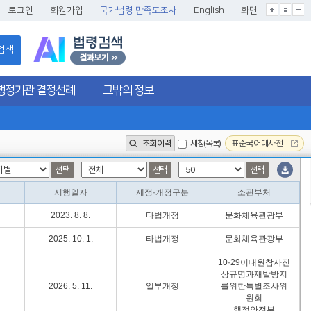
글씨크기확대
글씨크기확대초기화
글씨크기축소
로그인
회원가입
국가법령 만족도조사
English
화면
검색
행정기관 결정선례
그밖의 정보
조회이력
새창(목록)
표준국어대사전
선택
선택
선택
시행일자
제정·개정구분
소관부처
2023. 8. 8.
타법개정
문화체육관광부
2025. 10. 1.
타법개정
문화체육관광부
10·29이태원참사진
상규명과재발방지
2026. 5. 11.
일부개정
를위한특별조사위
원회
행정안전부