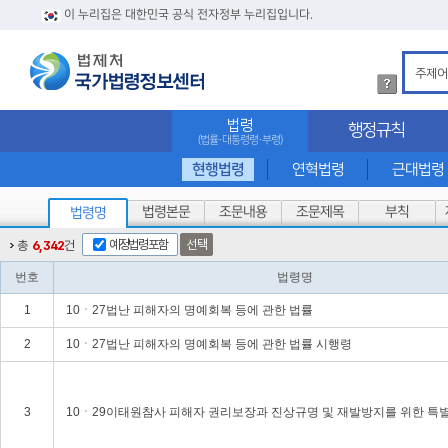
이 누리집은 대한민국 공식 전자정부 누리집입니다.
법
령
검
법령
행정규칙
색
(법률·대통령령·부령)
방
법
현행법령
연혁법령
근대법령
상
세
법령본문
조문내용
조문제목
부칙
법령명
내
용
예정법령포함
선택
총
6,342
건
확
인
번호
법령명
1
10ㆍ27법난 피해자의 명예회복 등에 관한 법률
2
10ㆍ27법난 피해자의 명예회복 등에 관한 법률 시행령
3
10ㆍ29이태원참사 피해자 권리보장과 진상규명 및 재발방지를 위한 특