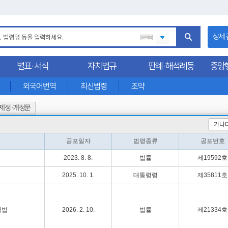
상세
별표·서식
자치법규
판례·해석례등
중앙
외국어번역
최신법령
조약
제정·개정문
공포일자
법령종류
공포번호
2023. 8. 8.
법률
제19592호
2025. 10. 1.
대통령령
제35811호
별법
2026. 2. 10.
법률
제21334호