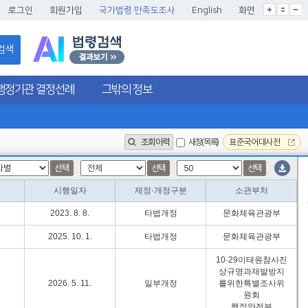
글씨크기확대
글씨크기확대초기화
글씨크기축소
로그인
회원가입
국가법령 만족도조사
English
화면
검색
행정기관 결정선례
그밖의 정보
조회이력
새창(목록)
표준국어대사전
선택
선택
선택
시행일자
제정·개정구분
소관부처
2023. 8. 8.
타법개정
문화체육관광부
2025. 10. 1.
타법개정
문화체육관광부
10·29이태원참사진
상규명과재발방지
2026. 5. 11.
일부개정
를위한특별조사위
원회
행정안전부