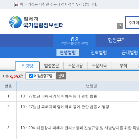
이 누리집은 대한민국 공식 전자정부 누리집입니다.
법
령
검
법령
행정규칙
색
(법률·대통령령·부령)
방
법
현행법령
연혁법령
근대법령
상
세
법령본문
조문내용
조문제목
부칙
법령명
내
용
예정법령포함
선택
총
6,343
건
확
인
번호
법령명
1
10ㆍ27법난 피해자의 명예회복 등에 관한 법률
2
10ㆍ27법난 피해자의 명예회복 등에 관한 법률 시행령
3
10ㆍ29이태원참사 피해자 권리보장과 진상규명 및 재발방지를 위한 특