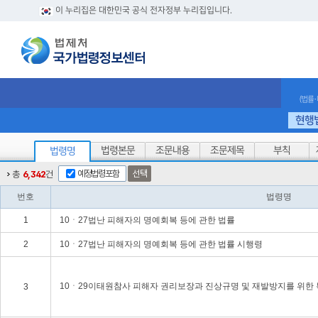
이 누리집은 대한민국 공식 전자정부 누리집입니다.
(법률
현행
법령본문
조문내용
조문제목
부칙
법령명
예정법령포함
선택
총
6,342
건
번호
법령명
1
10ㆍ27법난 피해자의 명예회복 등에 관한 법률
2
10ㆍ27법난 피해자의 명예회복 등에 관한 법률 시행령
10ㆍ29이태원참사 피해자 권리보장과 진상규명 및 재발방지를 위한
3