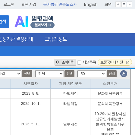
글씨크기확대
글씨크기확대초기화
글씨크기축소
로그인
회원가입
국가법령 만족도조사
English
화면
검색
행정기관 결정선례
그밖의 정보
조회이력
새창(목록)
표준국어대사전
선택
선택
선택
시행일자
제정·개정구분
소관부처
2023. 8. 8.
타법개정
문화체육관광부
2025. 10. 1.
타법개정
문화체육관광부
10·29이태원참사진
상규명과재발방지
2026. 5. 11.
일부개정
를위한특별조사위
원회
행정안전부