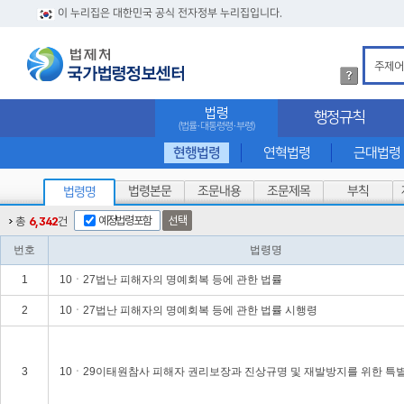
이 누리집은 대한민국 공식 전자정부 누리집입니다.
법
령
검
법령
행정규칙
색
(법률·대통령령·부령)
방
법
현행법령
연혁법령
근대법령
상
세
법령본문
조문내용
조문제목
부칙
법령명
내
용
예정법령포함
선택
총
6,342
건
확
인
번호
법령명
1
10ㆍ27법난 피해자의 명예회복 등에 관한 법률
2
10ㆍ27법난 피해자의 명예회복 등에 관한 법률 시행령
3
10ㆍ29이태원참사 피해자 권리보장과 진상규명 및 재발방지를 위한 특