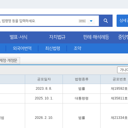
상세
별표·서식
자치법규
판례·해석례등
중앙
외국어번역
최신법령
조약
제정·개정문
공포일자
법령종류
공포번호
2023. 8. 8.
법률
제19592호
2025. 10. 1.
대통령령
제35811호
별법
2026. 2. 10.
법률
제21334호