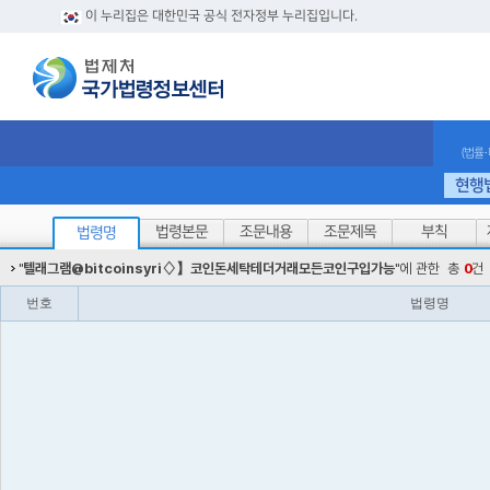
이 누리집은 대한민국 공식 전자정부 누리집입니다.
(법률
현행
법령본문
조문내용
조문제목
부칙
법령명
"
텔래그램@bitcoinsyri♢】코인돈세탁테더거래모든코인구입가능
"에 관한
총
0
건
번호
법령명