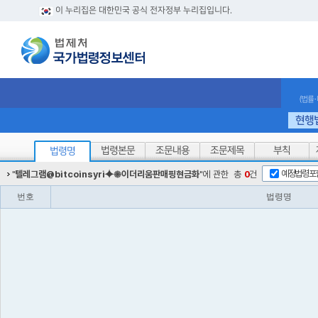
이 누리집은 대한민국 공식 전자정부 누리집입니다.
(법률
현행
법령본문
조문내용
조문제목
부칙
법령명
예정법령포
"
텔레그램@bitcoinsyri⯌✺이더리움판매핑현금화
"에 관한
총
0
건
번호
법령명