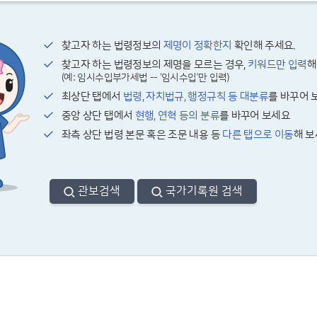
찾고자 하는 법령정보의
제명이 정확한지
확인해 주세요.
찾고자 하는 법령정보의 제명을 모르는 경우,
키워드만 입력
해
(예: 임시수입부가세법 -- ‘임시수입’만 입력)
최상단 탭에서
법령, 자치법규, 행정규칙 등 대분류
를 바꾸어 
중앙 상단 탭에서
현행, 연혁 등의 분류
를 바꾸어 보세요
좌측 상단 법령 본문 혹은 조문 내용 등
다른 탭으로 이동
해 
관보검색
국가기록원 검색