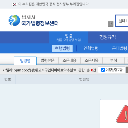
이 누리집은 대한민국 공식 전자정부 누리집입니다.
법
령
검
법령
행정규칙
색
(법률·대통령령·부령)
방
법
현행법령
연혁법령
근대법령
상
세
법령본문
조문내용
조문제목
부칙
법령명
내
용
예정법령포함
"
텔레:bpmc55㉠㉣위고비구입다이어트약추천
"에 관한
총
0
건
확
인
번호
법령명