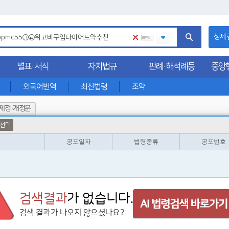
상세
별표·서식
자치법규
판례·해석례등
중앙
외국어번역
최신법령
조약
제정·개정문
선택
공포일자
법령종류
공포번호
검색결과
가 없습니다.
검색 결과가 나오지 않으셨나요?