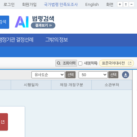
글씨크기확대
글씨크기확대초기화
글씨크기축소
로그인
회원가입
국가법령 만족도조사
English
화면
검색
행정기관 결정선례
그밖의 정보
조회이력
새창(목록)
표준국어대사전
선택
선택
시행일자
제정·개정구분
소관부처